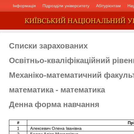
Інформація
Підрозділи університету
Абітурієнтам
На
Списки зарахованих
Освітньо-кваліфікаційний рівен
Механіко-математичний факуль
математика - математика
Денна форма навчання
#
Пр
1
Алексевич Олена Іванівна