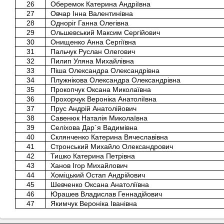
26
Оберемок Катерина Андріївна
27
Овчар Інна Валентинівна
28
Одноріг Ганна Олегівна
29
Ольшевський Максим Сергійович
30
Онищенко Анна Сергіївна
31
Пальчук Руслан Олегович
32
Пилип Уляна Михайлівна
33
Піша Олександра Олександрівна
34
Плужнікова Олександра Олександрівна
35
Прокопчук Оксана Миколаївна
36
Прохорчук Вероніка Анатоліївна
37
Прус Андрій Анатолійович
38
Савенюк Наталія Миколаївна
39
Селіхова Дар`я Вадимівна
40
Склянченко Катерина Вячеславівна
41
Стронський Михайло Олександрович
42
Тишко Катерина Петрівна
43
Ханов Ігор Михайлович
44
Хоміцький Остап Андрійович
45
Шевченко Оксана Анатоліївна
46
Юрашев Владислав Геннадійович
47
Якимчук Вероніка Іванівна