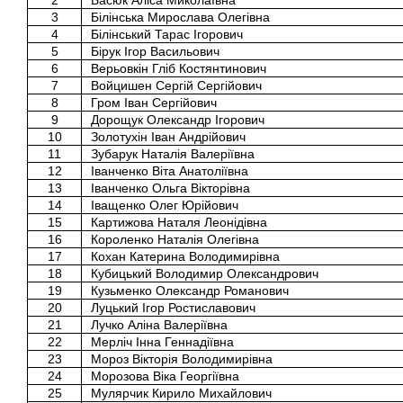
2
Басюк Аліса Миколаївна
3
Білінська Мирослава Олегівна
4
Білінський Тарас Ігорович
5
Бірук Ігор Васильович
6
Верьовкін Гліб Костянтинович
7
Войцишен Сергій Сергійович
8
Гром Іван Сергійович
9
Дорощук Олександр Ігорович
10
Золотухін Іван Андрійович
11
Зубарук Наталія Валеріївна
12
Іванченко Віта Анатоліївна
13
Іванченко Ольга Вікторівна
14
Іващенко Олег Юрійович
15
Картижова Наталя Леонідівна
16
Короленко Наталія Олегівна
17
Кохан Катерина Володимирівна
18
Кубицький Володимир Олександрович
19
Кузьменко Олександр Романович
20
Луцький Ігор Ростиславович
21
Лучко Аліна Валеріївна
22
Мерліч Інна Геннадіївна
23
Мороз Вікторія Володимирівна
24
Морозова Віка Георгіївна
25
Мулярчик Кирило Михайлович