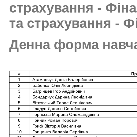
страхування - Фіна
та страхування - Ф
Денна форма навч
#
Пр
1
Атаманчук Данііл Валерійович
2
Бабенко Юлія Леонідівна
3
Багрінцев Ігор Андрійович
4
Бондарчук Дарина Леонідівна
5
Вітковський Тарас Леонідович
6
Гладун Данило Сергійович
7
Горнєєва Марина Олександрівна
8
Гриник Роман Ігорович
9
Гриф Вікторія Василівна
10
Гриценко Валерія Сергіївна