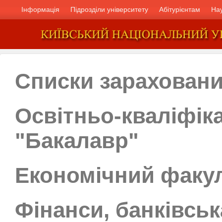
Інформація
Підрозділи університету
Абітурієнтам
На
Списки зарахован
Освітньо-кваліфік
"Бакалавр"
Економічний факу
Фінанси, банківськ