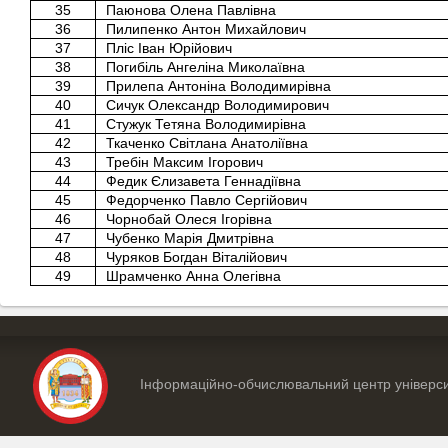
35
Паюнова Олена Павлівна
36
Пилипенко Антон Михайлович
37
Пліс Іван Юрійович
38
Погибіль Ангеліна Миколаївна
39
Прилепа Антоніна Володимирівна
40
Сичук Олександр Володимирович
41
Стужук Тетяна Володимирівна
42
Ткаченко Світлана Анатоліївна
43
Требін Максим Ігорович
44
Федик Єлизавета Геннадіївна
45
Федорченко Павло Сергійович
46
Чорнобай Олеся Ігорівна
47
Чубенко Марія Дмитрівна
48
Чуряков Богдан Віталійович
49
Шрамченко Анна Олегівна
Інформаційно-обчислювальний центр універс