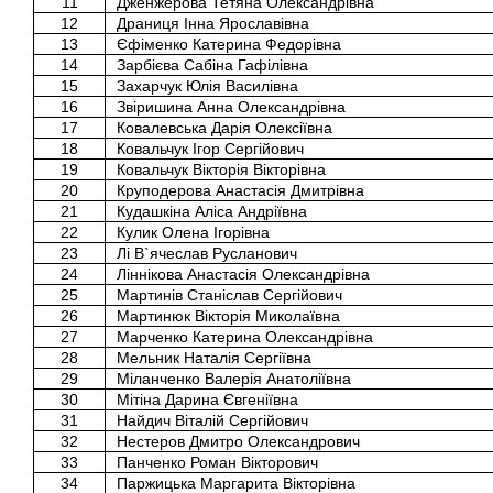
11
Дженжерова Тетяна Олександрівна
12
Драниця Інна Ярославівна
13
Єфіменко Катерина Федорівна
14
Зарбієва Сабіна Гафілівна
15
Захарчук Юлія Василівна
16
Звіришина Анна Олександрівна
17
Ковалевська Дарія Олексіївна
18
Ковальчук Ігор Сергійович
19
Ковальчук Вікторія Вікторівна
20
Круподерова Анастасія Дмитрівна
21
Кудашкіна Аліса Андріївна
22
Кулик Олена Ігорівна
23
Лі В`ячеслав Русланович
24
Ліннікова Анастасія Олександрівна
25
Мартинів Станіслав Сергійович
26
Мартинюк Вікторія Миколаївна
27
Марченко Катерина Олександрівна
28
Мельник Наталія Сергіївна
29
Міланченко Валерія Анатоліївна
30
Мітіна Дарина Євгеніївна
31
Найдич Віталій Сергійович
32
Нестеров Дмитро Олександрович
33
Панченко Роман Вікторович
34
Паржицька Маргарита Вікторівна