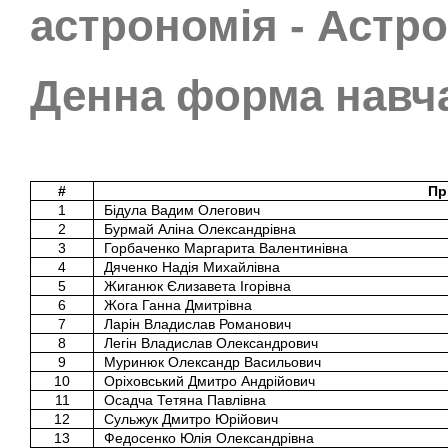
астрономія - Астр
Денна форма навч
#
Пр
1
Бідула Вадим Олегович
2
Бурмай Аліна Олександрівна
3
Горбаченко Маргарита Валентинівна
4
Дяченко Надія Михайлівна
5
Жиганюк Єлизавета Ігорівна
6
Жога Ганна Дмитрівна
7
Ларін Владислав Романович
8
Легін Владислав Олександрович
9
Муринюк Олександр Васильович
10
Оріховський Дмитро Андрійович
11
Осадча Тетяна Павлівна
12
Сульжук Дмитро Юрійович
13
Федосенко Юлія Олександрівна