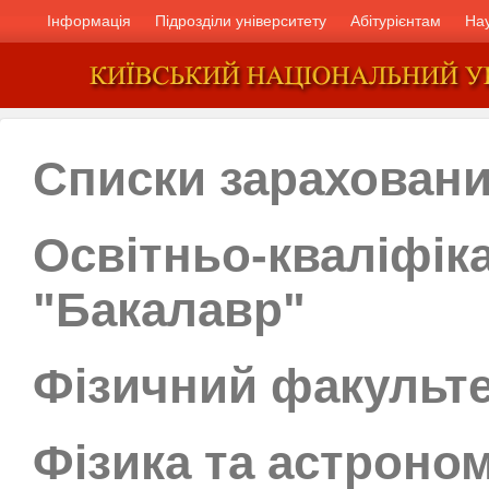
Інформація
Підрозділи університету
Абітурієнтам
На
Списки зарахован
Освітньо-кваліфік
"Бакалавр"
Фізичний факульт
Фізика та астроном