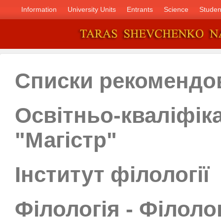
Information
University Units
Entrants
Science
Studen
Списки рекомендо
Освітньо-кваліфік
"Магістр"
Інститут філології
Філологія - Філолог