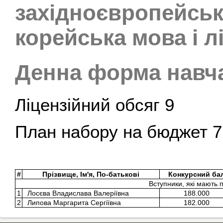
західноєвропейськ
корейська мова і л
Денна форма навч
Ліцензійний обсяг 9
План набору на бюджет 7
#
Прізвище, Ім'я, По-батькові
Конкурсний ба
Вступники, які мають 
1
Лосєва Владислава Валеріївна
188.000
2
Липова Маргарита Сергіївна
182.000