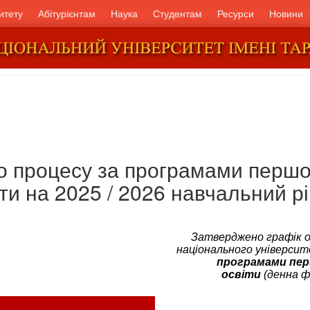
итету
Абітурієнтам
Наука
Студентам
Ресурси
Новини
о процесу за програмами першог
іти на 2025 / 2026 навчальний рі
Затверджено графік о
національного університ
програмами перш
освіти
(денна ф