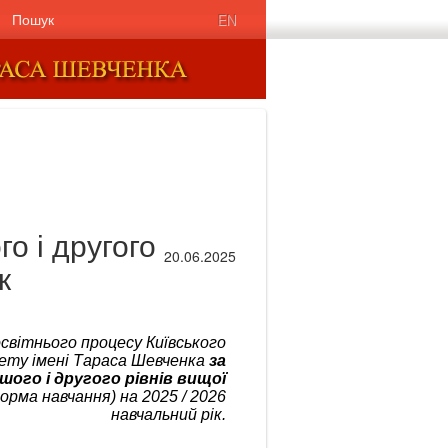
Пошук
EN
о і другого
20.06.2025
к
світнього процесу Київського
ету імені Тараса Шевченка
за
ого і другого рівнів вищої
орма навчання) на 2025 / 2026
навчальний рік.