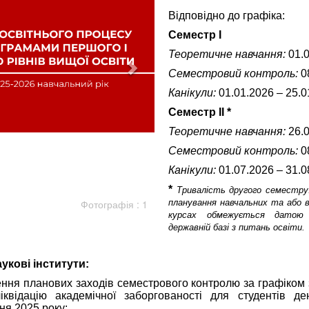
Відповідно до графіка:
Семестр І
Теоретичне навчання:
01.0
Семестровий контроль:
08
Канікули:
01.01.2026 – 25.0
Семестр ІІ *
Теоретичне навчання:
26.0
Семестровий контроль:
08
Канікули:
01.07.2026 – 31.0
*
Тривалість другого семестру:
Фотографія : 1
планування навчальних та або в
курсах обмежується датою 
державній базі з питань освіти.
укові інститути:
ння планових заходів семестрового контролю за графіком 
квідацію академічної заборгованості для студентів д
ня 2025 року;