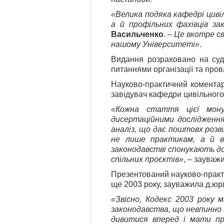
«Велика подяка кафедрі циві
а й профільних фахівців за
Васильченко
. –
Це вкотре св
нашому Університеті»
.
Видання розраховано на судді
питаннями організації та про
Науково-практичний коментар
завідувач кафедри цивільного
«Кожна стаття цієї монум
дисертаційними дослідження
аналіз, що дає поштовх роз
не лише практикам, а й ви
законодавстві спонукають до
спільних проєктів»
, – зауваж
Презентований науково-практ
ще 2003 року, зауважила д.юр
«Звісно, Кодекс 2003 року 
законодавства, що невпинно 
дивитися вперед і мати пр