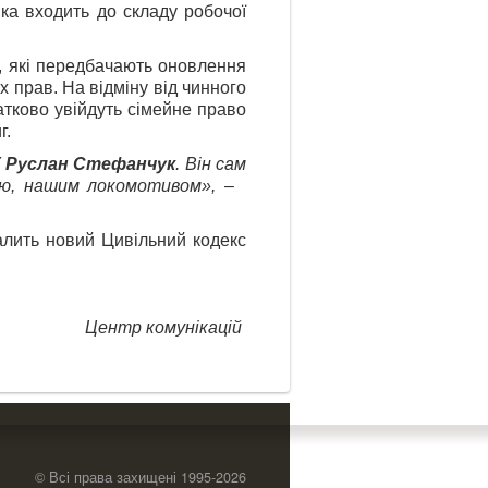
яка входить до складу робочої
, які передбачають оновлення
 прав. На відміну від чинного
атково увійдуть сімейне право
г.
У
Руслан Стефанчук
. Він сам
лою, нашим локомотивом»,
–
валить новий Цивільний кодекс
Центр комунікацій
© Всі права захищені 1995-2026