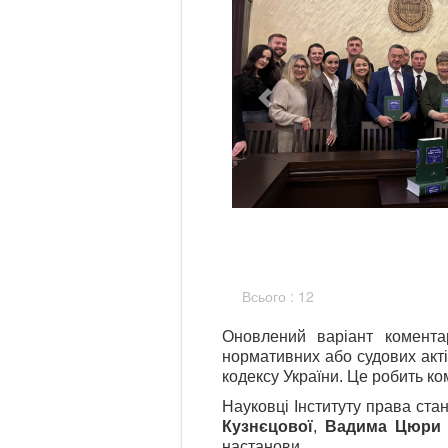
Всього : 12
Оновлений варіант комента
нормативних або судових акті
кодексу України. Це робить ком
Науковці Інституту права ста
Кузнєцової
,
Вадима Цюри
настанови.