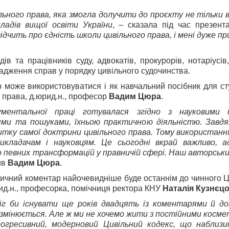
льного права, яка змогла долучити до проєкту не тільки 
кладів вищої освіти України
, – сказала під час презент
ідчить про єдність школи цивільного права, і мені дуже п
в та працівників суду, адвокатів, прокурорів, нотаріусів,
вадження справ у порядку цивільного судочинства.
 може використовуватися і як навчальний посібник для ст
 права, д.юрид.н., професор
Вадим Цюра
.
ентальної праці готувалася згідно з науковими і
ми та пошуками, їхньою практичною діяльністю. Завдя
витку самої доктрини цивільного права. Тому використан
кладачам і науковцям. Це сьогодні вкрай важливо, 
 певних трансформацій у правничій сфері. Наш авторськ
ив
Вадим Цюра
.
ичний коментар найочевидніше буде останнім до чинного Ци
ид.н., професорка, помічниця ректора КНУ
Наталія Кузнєц
міг би існувати ще років двадцять із коментарями й 
змінюється. Але ж ми не хочемо жити з постійними косм
огресивний, модерновий Цивільний кодекс, що наблизи