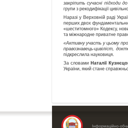
закріпить сучасні підходи д
групи з рекодифікації цивільн
Наразі у Верховній раді Укр
перших двох фундаментальних 
«шеститомного» Кодексу, нови
та міжнародне приватне право
«Активну участь у цьому про
правознавець-цивіліст, док
підкреслила науковиця.
За словами
Наталії Кузнєцо
України, який стане справжнь
Інформаційно-обчи