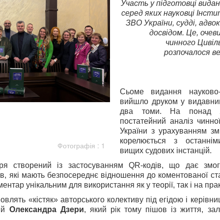
Участь у підготовці видан
серед яких науковці Інсти
ЗВО України, судді, адв
досвідом. Це, оче
чинного Цивіль
розпочалося в
Сьоме видання науково-
вийшло друком у видавниц
два томи. На понад 2
постатейний аналіз чинної
України з урахуванням зм
корелюється з останні
Фотографія : 1
вищих судових інстанцій.
ря створений із застосуванням QR-кодів, що дає змог
в, які мають безпосереднє відношення до коментованої ста
ентар унікальним для використання як у теорії, так і на прак
новлять «кістяк» авторського колективу під егідою і керів
й
Олександра Дзери
, який рік тому пішов із життя, за