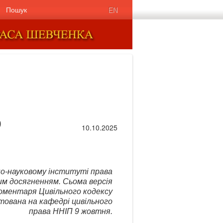
Пошук
EN
р
10.10.2025
о-науковому інституті права
им досягненням. Сьома версія
оментаря Цивільного кодексу
тована на кафедрі цивільного
права ННІП 9 жовтня.