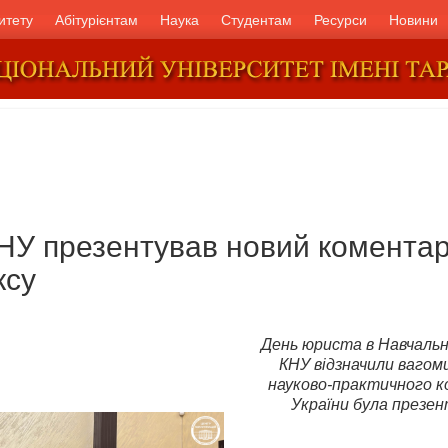
итету
Абітурієнтам
Наука
Студентам
Ресурси
Новини
КНУ презентував новий комента
ксу
День юриста в Навчальн
КНУ відзначили вагом
науково-практичного к
України була презен