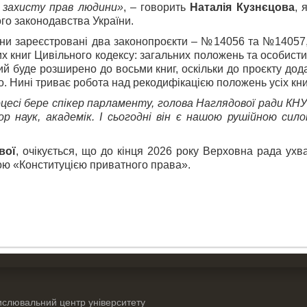
о захисту прав людини»
, – говорить
Наталія Кузнєцова
, 
ого законодавства України.
аїни зареєстровані два законопроєкти – №14056 та №14057
книг Цивільного кодексу: загальних положень та особистих
й буде розширено до восьми книг, оскільки до проєкту дод
. Нині триває робота над рекодифікацією положень усіх кни
цесі бере спікер парламенту, голова Наглядової ради КН
тор наук, академік. І сьогодні він є нашою рушійною си
вої
, очікується, що до кінця 2026 року Верховна рада ух
ою «Конституцією приватного права».
слювальний центр університету