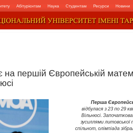
итету
Абітурієнтам
Наука
Студентам
Ресурси
Новини
є на першій Європейській мате
нюсі
Перша Європейсь
відбулася з 23 по 29 к
Вільнюсі. Започаткова
зусиллями литовської 
спільнот, олімпіада зібра