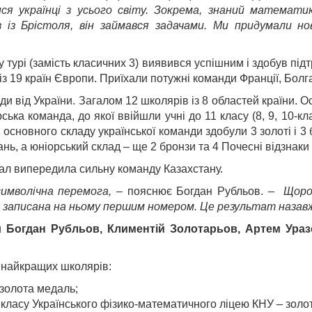
алися українці з усього світу. Зокрема, знаний математ
в із Брістоля, він займався задачами. Ми придумали н
турі (замість класичних 3) виявився успішним і здобув підтр
із 19 країн Європи. Приїхали потужні команди Франції, Болга
и від України. Загалом 12 школярів із 8 областей країни. 
рська команда, до якої ввійшли учні до 11 класу (8, 9, 10-кл
 основного складу української команди здобули 3 золоті і 3 
ь, а юніорський склад – ще 2 бронзи та 4 Почесні відзнаки 
ал випередила сильну команду Казахстану.
символічна перемога, –
пояснює Богдан Рубльов.
– Щорок
де записана на ньому першим номером. Це результат назав
ли
Богдан Рубльов, Климентій Золотарьов, Артем Уразо
6 найкращих школярів:
золота медаль;
 класу Українського фізико-математичного ліцею КНУ – золо