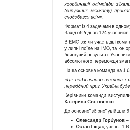
координації олімпіади з’їх
(випускник мехмату) приїха
сподобався всім».
Формат із 4 задачами в одному 
Захід об?єднав 124 учасників 
В ЕМО взяли участь дві команд
у липні поїде на ІМО, та юніо
блискучий результат. Учасники
абсолютного переможця змаган
Наша основна команда на 1 б
«Це надзвичайно важлива і 
перехідний приз. Україна бу
Керівники команди виступи
Катерина Світовенко
.
До основної збірної увійшли 
Олександр Горбунов
– 
Остап Гіщак,
учень 11-В