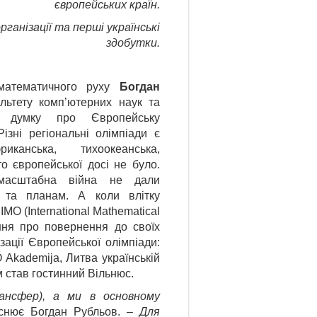
європейських країн.
ганізації та перші українські
здобутки.
математичного руху
Богдан
льтету комп’ютерних наук та
ав думку про Європейську
ізні регіональні олімпіади є
канська, тихоокеанська,
о європейської досі не було.
масштабна війна не дали
 та планам. А коли влітку
МО (International Mathematical
ння про повернення до своїх
ації Європейської олімпіади:
 Akademija, Литва українській
м став гостинний Вільнюс.
рансфер), а ми в основному
нює Богдан Рубльов. –
Для