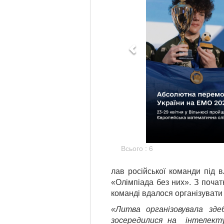
Всього : 6
лав російської команди під 
«Олімпіада без них». З почат
команді вдалося організувати
«Литва організовувала зде
зосередилися на інтелектуа