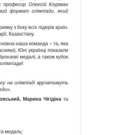
ик професор Олексій Клурман
овий формат олімпіади, який
имку з боку всіх лідерів країн.
рії, Казахстану.
Основна наша команда – та, яка
асники). Юні українці показали
бронзові медалі, а також кубок
олімпіади!
у на олімпіаді вручатимуть
жди».
вський, Марина Чігідіна
та
та медаль;