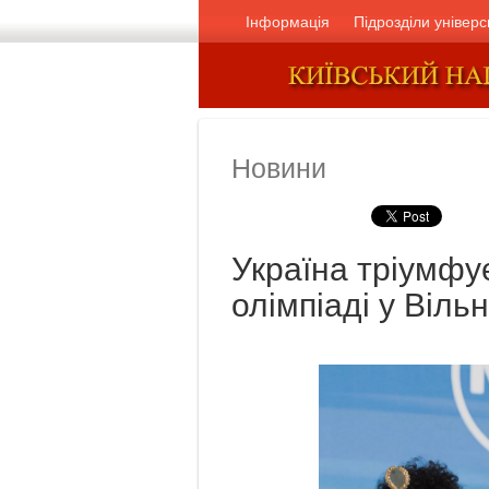
Інформація
Підрозділи універс
Новини
Україна тріумфу
олімпіаді у Віль