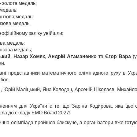
 золота медаль;
медаль;
онзова медаль;
зова медаль.
еофіційному заліку увійшли:
ва медаль;
нзова медаль;
ький
,
Назар Хомяк
,
Андрій Атаманенко
та
Єгор Вара
(
ки.
нані представники математичного олімпіадного руху в Укр
tion.
, Юрій Маліцький, Яна Колодач, Арсеній Ніколаєв, Михайло
ненням для України є те, що Заріна Кодирова, яка цьог
йшла до складу EMO Board 2027!
на олімпіада пройшла блискуче, а організатори вже готу