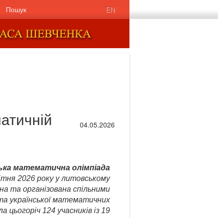
Пошук
EN
матичній
04.05.2026
ка математична олімпіада
вітня 2026 року у литовському
на та організована спільними
та української математичних
ла цьогоріч 124 учасників із 19