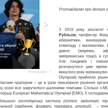
Розповідаємо про деталі ор
З 2019 року апологет 
Рубльов,
професор Факу
кібернетики, виношув
олімпіаду з математики. Р
давно (зокрема, афри
американська тощо), а сут
Але пандемія і повно
розгорнутися цим мріям
Фотографія : 1
минулого року керівництво І
Olympiad) прийняло ріше
власним прапором – це в рази прискорило рішення організ
ку осені все закрутилося шаленими темпами. Спільно з MO
 першу European Mathematical Olympiad (EMO). Її господаре
більшого господарську частину (готелі, авдиторії, т
льній (завдання, формат, перевірка, апеляції),
– пояс