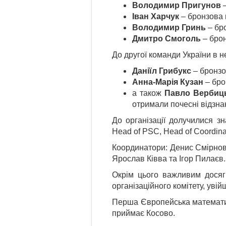
Володимир Пригунов
–
Іван Харчук
– бронзова 
Володимир Гринь
– бр
Дмитро Смоголь
– брон
До другої команди України в н
Даніїл Грибукс
– бронзо
Анна-Марія Кузан
– бро
а також
Павло Вербиц
отримали почесні відзна
До організації долучилися з
Head of PSC, Head of Coordina
Координатори: Денис Смірнов
Ярослав Ківва та Ігор Пилаєв.
Окрім цього важливим досяг
організаційного комітету, уві
Перша Європейська математич
приймає Косово.