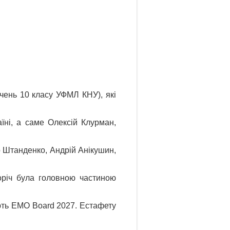
учень 10 класу УФМЛ КНУ), які
аїні, а саме
Олексій Клурман,
 Штанденко, Андрій Анікушин,
оріч була головною частиною
ють EMO Board 2027. Естафету