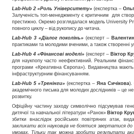
Lab-Hub 2 «Роль Університету»
(експертка –
Оль
Залученість топ-менеджменту є критичним
для створ
престижно. Окремо розглядалася модель University Pre
повного циклу – від рукопису до читача.
Lab-Hub 3 «Діалог поколінь»
(експерт –
Валентин
практиками та молодими вченими, а також створенні у
Lab-Hub 4 «Фінансові моделі»
(експерт –
Віктор К
для наукпопу часто неефективний. Реальним фінанс
програми «Креативна Європа»). Видавництва мають б
інфраструктурним фінансуванням.
Lab-Hub 5 «Тренінги»
(експертка –
Яна Сичікова
).
академічного письма для молодих дослідників – це не
розвитку.
Офіційну частину заходу символічно підсумував ген
дитячої та навчальної літератури «Ранок»
Віктор Кру
збитки внаслідок російських повітряних атак, в
закликати всіх науковців не боятися звертатися до 
умовах. Тільки так можна зробити результати ака