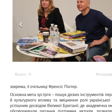
Всього : 6
Фотографі
зокрема, її очільниці Френсіс Пінтер.
Основна мета зустрічі – пошук дієвих інструментів пе
й культурного впливу та зміцнення ролі українсько
успішним досвідом Великої Британії, де академічна к
обговорювали питання підтримки авторів, розвитк