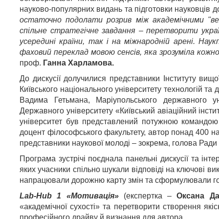
науково-популярних видань та підготовки науковців до
остаточно подолати розрив між академічними "веж
спільне стратегічне завдання – перетворити украї
усередині країни, так і на міжнародній арені. Наук
фаховий переклад мовою сенсів, яка зрозуміла кожно
проф.
Ганна Харламова.
До дискусії долучилися представники Інституту вищо
Київського національного університету технологій та д
Вадима Гетьмана, Маріупольського державного уні
Державного університету «Київський авіаційний інстит
університет був представлений потужною командою
доцент філософського факультету, автор понад 400 н
представники наукової молоді – зокрема, голова Рад
Програма зустрічі поєднала панельні дискусії та ін
яких учасники спільно шукали відповіді на ключові ви
напрацювали дорожню карту змін та сформулювали гол
Lab-Hub 1 «Мотивація»
(експертка –
Оксана Да
«академічної сухості» та перетворити створення які
професійного драйву й визнання для автора.