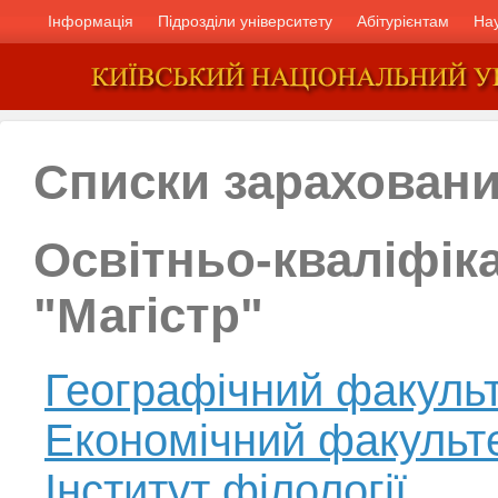
Інформація
Підрозділи університету
Абітурієнтам
На
Списки зараховани
Освітньо-кваліфік
"Магістр"
Географічний факуль
Економічний факульт
Інститут філології