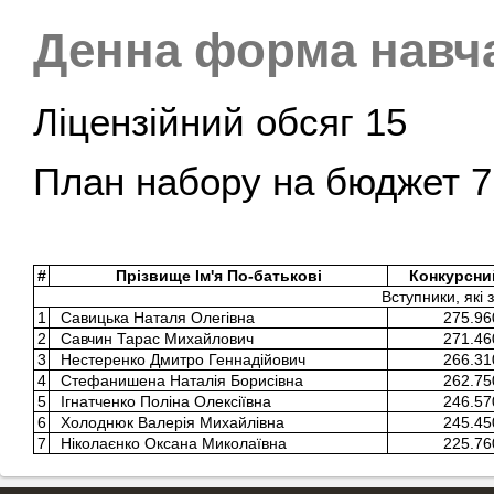
Денна форма навч
Ліцензійний обсяг 15
План набору на бюджет 7
#
Прізвище Iм'я По-батькові
Конкурсни
Вступники, які
1
Савицька Наталя Олегівна
275.96
2
Савчин Тарас Михайлович
271.46
3
Нестеренко Дмитро Геннадійович
266.31
4
Стефанишена Наталія Борисівна
262.75
5
Ігнатченко Поліна Олексіївна
246.57
6
Холоднюк Валерія Михайлівна
245.45
7
Ніколаєнко Оксана Миколаївна
225.76