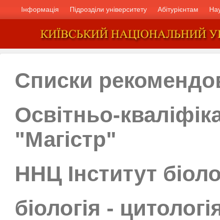
Інформація
Підрозділи університету
Абітурієнтам
На
Списки рекомендо
Освітньо-кваліфік
"Магістр"
ННЦ Інститут біоло
біологія - цитологія