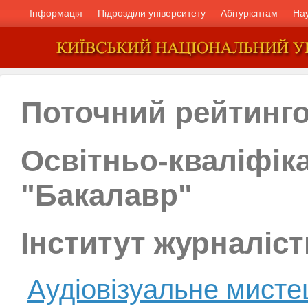
Інформація
Підрозділи університету
Абітурієнтам
На
Поточний рейтинг
Освітньо-кваліфік
"Бакалавр"
Інститут журналіс
Аудіовізуальне мисте