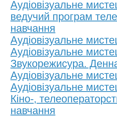
Аудіовізуальне мисте
ведучий програм тел
навчання
Аудіовізуальне мисте
Аудіовізуальне мисте
Звукорежисура. Денн
Аудіовізуальне мисте
Аудіовізуальне мисте
Кіно-, телеоператорс
навчання