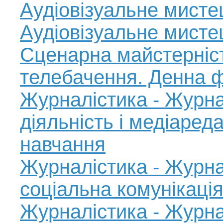
Аудіовізуальне мисте
Аудіовізуальне мисте
Сценарна майстерніст
телебачення. Денна 
Журналістика - Журна
діяльність і медіаре
навчання
Журналістика - Журна
соціальна комунікаці
Журналістика - Журна