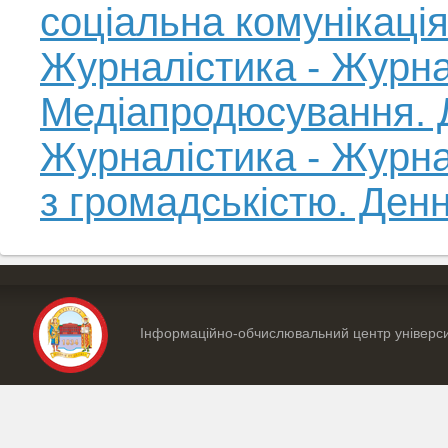
соціальна комунікаці
Журналістика - Журна
Медіапродюсування. 
Журналістика - Журнал
з громадськістю. Де
Інформаційно-обчислювальний центр універс