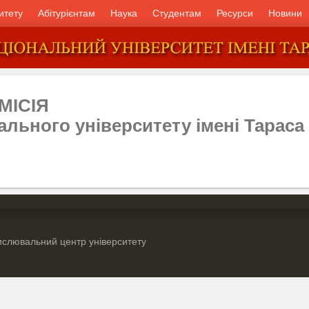
итету
Абітурієнтам
Наука
Студентам
Ресурси
Новини
МІСІЯ
ального університету імені Тарас
слювальний центр університету