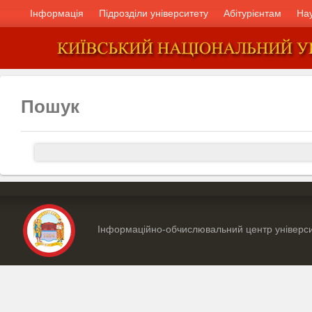
Інформація
Підрозділи університету
Абітурієнтам
На
Пошук
Інформаційно-обчислювальний центр універс