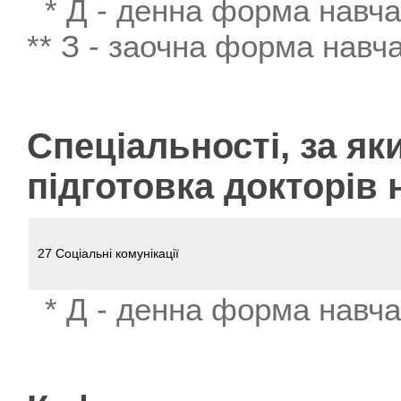
* Д - денна форма навч
** З - заочна форма навч
Спеціальності, за я
підготовка докторів 
27 Соціальні комунікації
* Д - денна форма навч