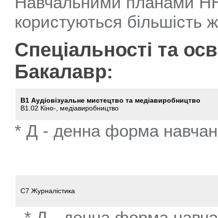
Навчальними планами НН
користуються більшість ж
Спеціальності та ос
Бакалавр:
B1 Аудіовізуальне мистецтво та медіавиробництво
В1.02 Кіно-, медіавиробництво
* Д - денна форма навча
C7 Журналістика
* Д - денна форма навч