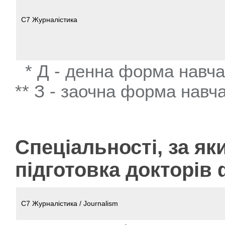
C7 Журналістика
* Д - денна форма навч
** З - заочна форма навч
Спеціальності, за я
підготовка докторів 
C7 Журналістика / Journalism