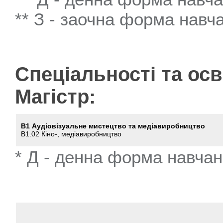
** З - заочна форма навч
Спеціальності та ос
Магістр:
В1 Аудіовізуальне мистецтво та медіавиробництво
B1.02 Кіно-, медіавиробництво
* Д - денна форма навча