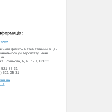
інформація:
ліцею
нський фізико- математичний ліцей
іонального університету імені
нка
ка Глушкова, 6, м. Київ, 03022
 521-35-31
) 521-35-31
nu.ua
.ua