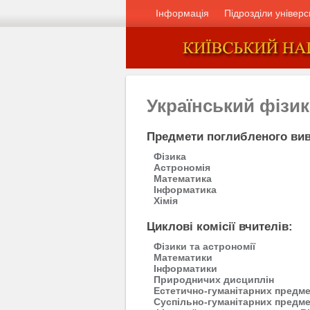
Інформація
Підрозділи універс
Український фізи
Предмети поглибленого вив
Фізика
Астрономія
Математика
Інформатика
Хімія
Циклові комісії вчителів:
Фізики та астрономії
Математики
Інформатики
Природничих дисциплін
Естетично-гуманітарних предме
Суспільно-гуманітарних предме