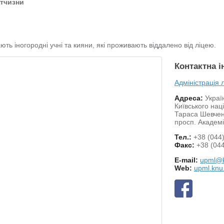
ітчизни
ть іногородні учні та кияни, які проживають віддалено від ліцею.
Контактна 
Адміністрація 
Адреса:
Украї
Київського нац
Тараса Шевче
просп. Академі
Тел.:
+38 (044)
Факс:
+38 (044
E-mail:
upml@k
Web:
upml.knu