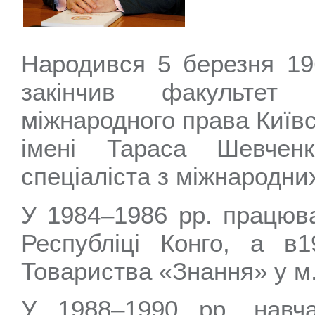
Народився 5 березня 196
закінчив факультет
міжнародного права Київс
імені Тараса Шевчен
спеціаліста з міжнародни
У 1984–1986 рр. працюв
Республіці Конго, а в
Товариства «Знання» у м.
У 1988–1990 рр. навча