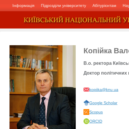
Інформація
Підрозділи університету
Абітурієнтам
На
Копійка Ва
В.о. ректора Київс
Доктор політичних
kopiika@knu.ua
Google Scholar
Scopus
ORCID