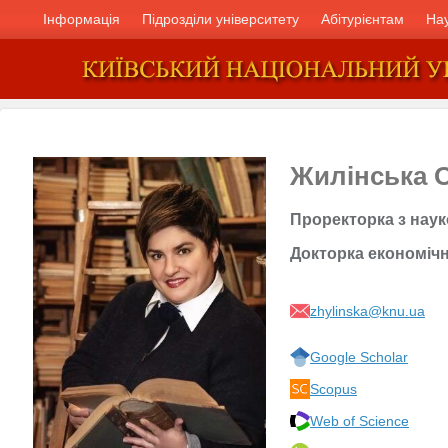
Інформація
Підрозділи університету
Абітурієнтам
На
Жилінська О
Проректорка з наук
Докторка економіч
zhylinska@knu.ua
Google Scholar
Scopus
Web of Science