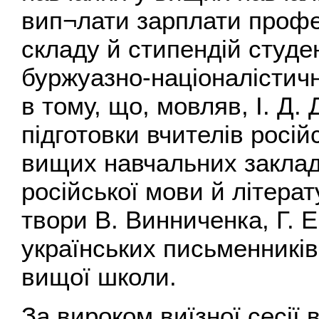
вип¬лати зарплати проф
складу й стипендій студе
буржуазно-націоналістич
в тому, що, мовляв, І. Д.
підготовки вчителів росій
вищих навчальних закла
російської мови й літера
твори В. Винниченка, Г. Е
українських письменників
вищої школи.
За вироком виїзної сесії 