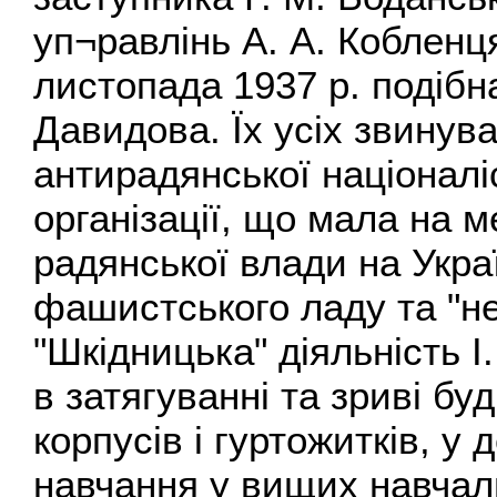
уп¬равлінь А. А. Кобленця
листопада 1937 р. подібна
Давидова. Їх усіх звинув
антирадянської націоналі
організації, що мала на 
радянської влади на Укра
фашистського ладу та "не
"Шкідницька" діяльність І
в затягуванні та зриві б
корпусів і гуртожитків, у 
навчання у вищих навчал