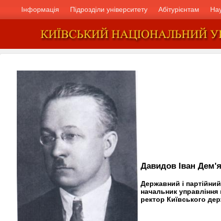
Інформація
Підрозділи університету
Абітурієнтам
На
Давидов Іван Дем'
Державний і партійний 
начальник управління 
ректор Київського дер