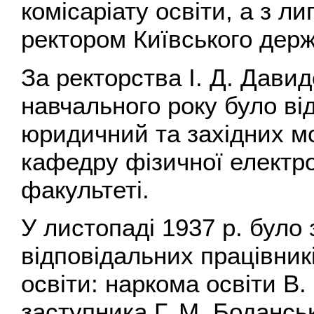
комісаріату освіти, а з л
ректором Київського держ
За ректорства І. Д. Давид
навчального року було ві
юридичний та західних мо
кафедру фізичної електр
факультеті.
У листопаді 1937 р. було
відповідальних працівник
освіти: наркома освіти В.
заступника Г. М. Боданськ