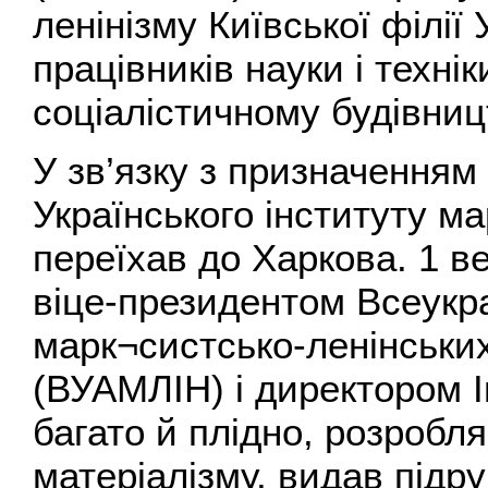
ленінізму Київської філії
працівників науки і техні
соціалістичному будівни
У зв’язку з призначенням
Українського інституту ма
переїхав до Харкова. 1 в
віце-президентом Всеукра
марк¬систсько-ленінських
(ВУАМЛІН) і директором 
багато й плідно, розробл
матеріалізму, видав підру