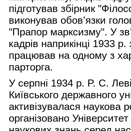
підготував збірник "Філосо
виконував обов’язки гол
"Прапор марксизму". У зв
кадрів наприкінці 1933 р
працював на одному з хар
парторга.
У серпні 1934 р. P. C. Ле
Київського державного ун
активізувалася наукова р
організовано Університе
наукових знань серед нас