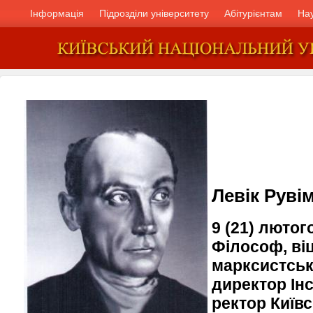
Інформація
Підрозділи університету
Абітурієнтам
На
Левік Руві
9 (21) лютого
Філософ, віц
марксистськ
директор Інс
ректор Київ