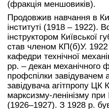
(фракція меншовиків).
Продовжив навчання в Ки
інституті (1918 – 1922).
інструктором Київської г
став членом КП(б)У. 1922
кафедри технічної механі
рр. – декан механічного 
профспілки завідувачем аг
завідувача агітпропу ЦК 
марксизму-ленінізму при 
(1926–1927). З 1928 р. б