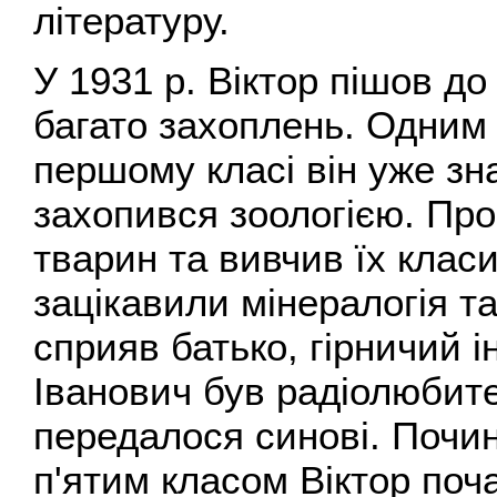
літературу.
У 1931 р. Віктор пішов д
багато захоплень. Одним 
першому класі він уже зна
захопився зоологією. Пр
тварин та вивчив їх класи
зацікавили мінералогія т
сприяв батько, гірничий 
Іванович був радіолюбит
передалося синові. Почин
п'ятим класом Віктор поча