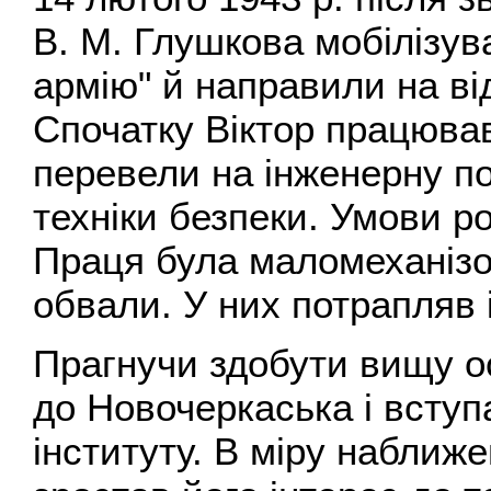
В. М. Глушкова мобілізув
армію" й направили на в
Спочатку Віктор працював
перевели на інженерну пос
техніки безпеки. Умови р
Праця була маломеханізо
обвали. У них потрапляв 
Прагнучи здобути вищу осв
до Новочеркаська і вступ
інституту. В міру наближ