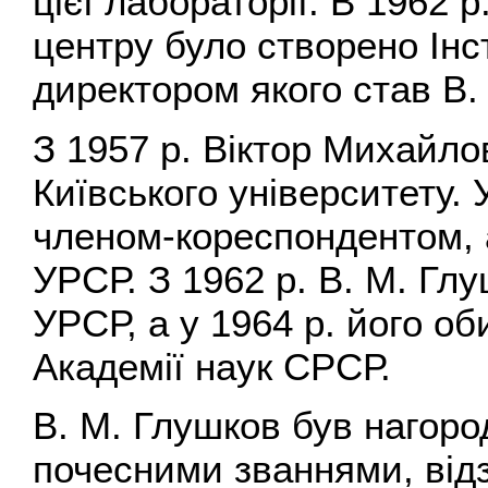
цієї лабораторії. В 1962 
центру було створено Інс
директором якого став В.
З 1957 р. Віктор Михайл
Київського університету. 
членом-кореспондентом, а
УРСР. З 1962 р. В. М. Гл
УРСР, а у 1964 р. його о
Академії наук СРСР.
В. М. Глушков був нагор
почесними званнями, від