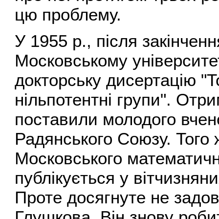
цю проблему.
У 1955 p., після закінчен
Московському університет
докторську дисертацію "Т
нільпотентні групи". Отри
поставили молодого вчен
Радянського Союзу. Того 
Московського математичн
публікується у вітчизнян
Проте досягнуте не задо
Глушкова. Він знову робит