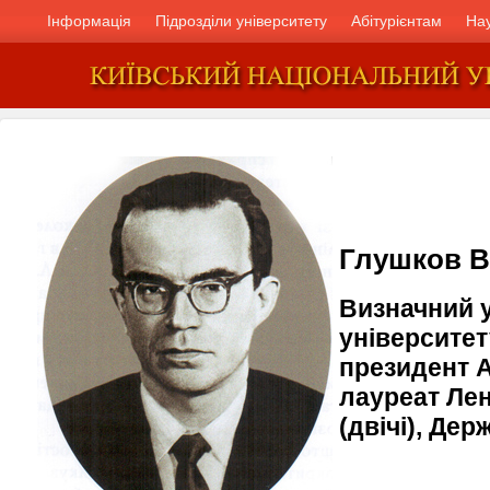
Інформація
Підрозділи університету
Абітурієнтам
На
Глушков В
Визначний у
університет
президент А
лауреат Лен
(двічі), Дер