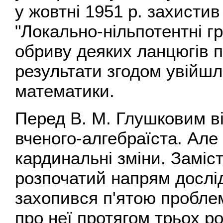
у жовтні 1951 р. захисти
"Локально-нільпотентні г
обриву деяких ланцюгів 
результати згодом увійшл
математики.
Перед В. М. Глушковим в
вченого-алгебраїста. Але
кардинальні зміни. Заміс
розпочатий напрям дослі
захопився п'ятою проблем
про неї протягом трьох ро