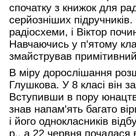
спочатку з книжок для рад
серйозніших підручників.
радіосхеми, і Віктор почи
Навчаючись у п'ятому клас
змайстрував примітивний
В міру дорослішання розш
Глушкова. У 8 класі він 
Вступивши в пору юнацтв
знав напам'ять багато вір
і його однокласників відб
p., a 22 червня почалася 