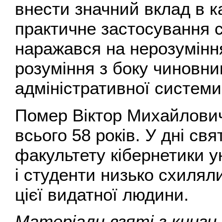
внести значний вклад в ка
практичне застосування с
наражався на нерозумінн
розуміння з боку чиновни
адміністративної системи
Помер Віктор Михайлович
всього 58 років. У дні св
факультету кібернетики у
і студенти низько схилял
цієї видатної людини.
Матеріали взяті з книги 