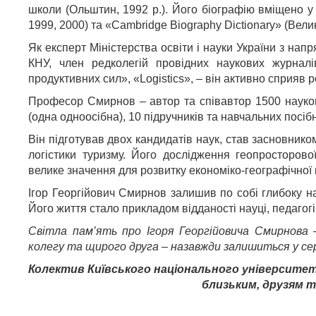
школи (Ольштин, 1992 р.). Його біографію вміщено 
1999, 2000) та «Cambridge Biography Dictionary» (Велик
Як експерт Міністерства освіти і науки України з нап
КНУ, член редколегій провідних наукових журналі
продуктивних сил», «Logistics», – він активно сприяв р
Професор Смирнов – автор та співавтор 1500 науков
(одна одноосібна), 10 підручників та навчальних посіб
Він підготував двох кандидатів наук, став засновником
логістики туризму. Його дослідження геопросторової
велике значення для розвитку економіко-географічної н
Ігор Георгійович Смирнов залишив по собі глибоку на
Його життя стало прикладом відданості науці, педагогіц
Світла пам’ять про Ігоря Георгійовича Смирнова 
колегу та щирого друга – назавжди залишиться у серц
Колектив Київського національного університет
близьким, друзям т