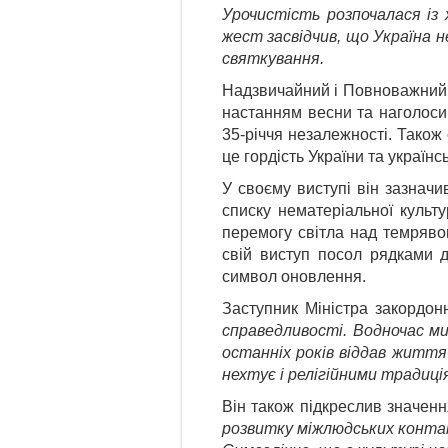
Урочистість розпочалася із 
жест засвідчив, що Україна не
святкування.
Надзвичайний і Повноважний 
настанням весни та наголосив
35-річчя незалежності. Також
це гордість України та українсь
У своєму виступі він зазнач
списку нематеріальної куль
перемогу світла над темряво
свій виступ посол рядками 
символ оновлення.
Заступник Міністра закордо
справедливості. Водночас ми
останніх років віддав життя у
нехтує і релігійними традиц
Він також підкреслив значення
розвитку міжлюдських контак