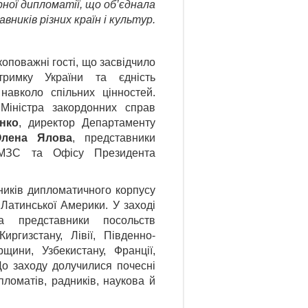
ної дипломатії, що об’єднала
вників різних країн і культур
.
коповажні гості, що засвідчило
тримку України та єдність
навколо спільних цінностей.
Міністра закордонних справ
нко
, директор Департаменту
лена Ялова
, представники
в МЗС та Офісу Президента
ників дипломатичного корпусу
 Латинської Америки. У заході
а представники посольств
Киргизстану, Лівії, Південно-
рщини, Узбекистану, Франції,
До заходу долучилися почесні
ломатів, радників, наукова й