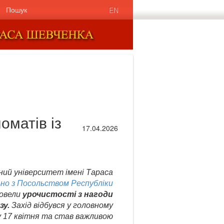
Пошук
EN
оматів із
17.04.2026
ний університет імені Тараса
ьно з Посольством Республіки
овели
урочистості з нагоди
зу.
Захід відбувся у головному
у 17 квітня та став важливою