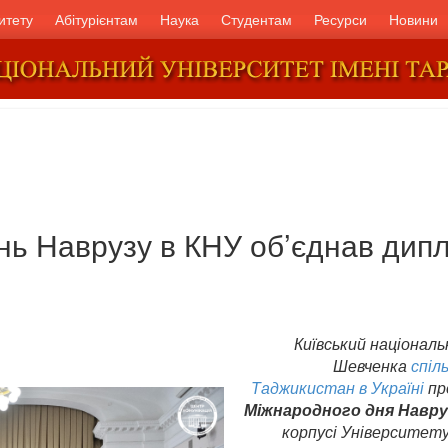
итету
Абітурієнтам
Наука
Студентам
Ресурси
Новини
ь Наврузу в КНУ об’єднав дипл
Київський національ
Шевченка
спіл
Таджикистан в Україні
пр
Міжнародного дня Навру
корпусі Університет