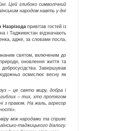
йні. Цей глибоко символічний
раїнським народом навіть у дні
р Назрізода
привітав гостей із
їна і Таджикистан відзначають
енка, адже, за словами посла,
изнаним святом, включеним до
природи, оновлення життя та
а добросусідства. Завершував
 художньо осмислює весну як
руз – це свято миру, добра і
загиблих – тих, хто протягом
 ні з правом. На жаль, агресор
ності».
віру між народами та сприяє
аїнсько-таджицького діалогу.