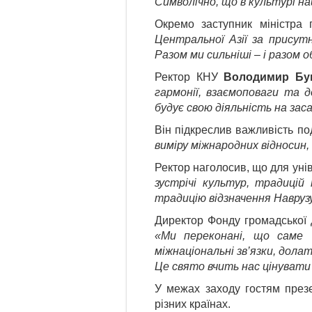
Символічно, що в культурі н
Окремо заступник міністра 
Центральної Азії за присутн
Разом ми сильніші – і разом 
Ректор КНУ
Володимир Бу
гармонії, взаємоповаги та д
будує свою діяльність на заса
Він підкреслив важливість по
виміру міжнародних відносин,
Ректор наголосив, що для уні
зустрічі культур, традицій
традицію відзначення Наврузу
Директор Фонду громадської 
«Ми переконані, що саме 
міжнаціональні зв’язки, дола
Це свято вчить нас цінувати
У межах заходу гостям презе
різних країнах.