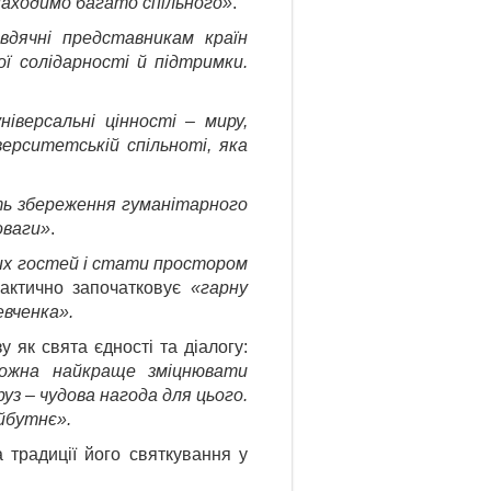
знаходимо багато спільного»
.
дячні представникам країн
ої солідарності й підтримки.
ніверсальні цінності – миру,
верситетській спільноті, яка
ть збереження гуманітарного
оваги»
.
ких гостей і стати простором
актично започатковує
«гарну
евченка».
 як свята єдності та діалогу:
можна найкраще зміцнювати
уз – чудова нагода для цього.
йбутнє».
 традиції його святкування у