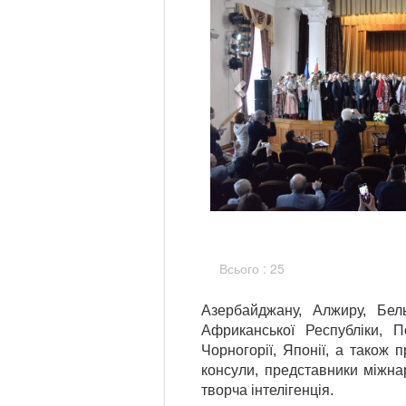
Всього : 25
Азербайджану, Алжиру, Бельгі
Африканської Республіки, По
Чорногорії, Японії, а також
консули, представники міжна
творча інтелігенція.