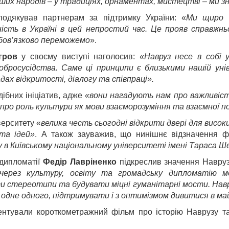
аших народів – у традиціях, орнаментах, мистецтві – ми 
подякував партнерам за підтримку України: «
Ми щиро в
ість в Україні в цей непростий час. Це прояв справжнь
обов’язково переможемо
».
гров
у своєму виступі наголосив:
«Навруз несе в собі у
обросусідства. Саме ці принципи є близькими нашій уні
дах відкритості, діалогу та співпраці».
дібних ініціатив, адже
«в
они нагадують нам про важливіс
 про роль культури як мови взаєморозуміння та взаємної п
верситету «
велика честь сьогодні відкрити двері для висо
 та ідей»
.
А також зауважив, що нинішнє відзначення ф
 в Київському національному університеті імені Тараса Ш
дипломатії
Федір Лавріненко
підкреслив значення Наврузу
через культуру, освіту та громадську дипломатію 
ти стереотипи та будувати міцні гуманітарні мости. Навр
 одне одного, підтримувати і з оптимізмом дивитися в ма
нтували короткометражний фільм про історію Наврузу та