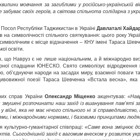
хвилини мовчання за загиблими у російсько-українській ві
 забуває своїх героїв, а світова спільнота солідарна з ук
Посол Республіки Таджикистан в Україні
Давлаталі Хайда
 на символічності спільного святкування: цього року Укра
 символічним є місце відзначення – КНУ імені Тараса Шевч
кої освіти.
ив, що Навруз є не лише національним, а й міжнародно в
турної спадщини ЮНЕСКО. Свято символізує відродження 
ю, об’єднуючи народи на засадах миру, взаємної поваги т
дивовижної поезії Тараса Шевченка
«Встала весна
»
, яка
нних справ України
Олександр Міщенко
акцентував:
«Нав
 змушені розпочинати наш захід із вшанування пам’яті 
 війні, яка не має нічого спільного ні зі справедливістю,
іями, і міжнародними нормами, і базовими принципами людя
 культурно-гуманітарної співпраці: «
Саме вона зміцнює до
тів. Сьогоднішній захід є вагомим внеском у розвиток укр