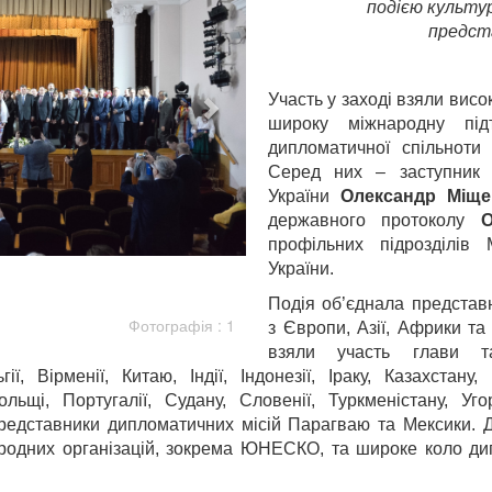
подією культур
предста
Участь у заході взяли висо
широку міжнародну під
дипломатичної спільноти 
Серед них – заступник 
України
Олександр Міще
державного протоколу
О
профільних підрозділі
України.
Подія об’єднала представ
Фотографія : 1
з Європи, Азії, Африки та
взяли участь глави т
ї, Вірменії, Китаю, Індії, Індонезії, Іраку, Казахстану, 
льщі, Португалії, Судану, Словенії, Туркменістану, Уго
 представники дипломатичних місій Парагваю та Мексики. 
родних організацій, зокрема ЮНЕСКО, та широке коло дип