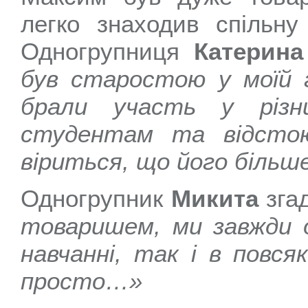
легко знаходив спільну 
Одногрупниця
Катерина
був старостою у моїй г
брали участь у різн
студентам та відстою
віриться, що його біль
Одногрупник
Микита
зга
товаришем, ми завжди 
навчанні, так і в повс
просто…»