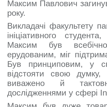
Максим Павлович загинув
року.
Викладачі факультету па
ініціативного студента
Максим був всебічно
ерудованим, міг підтрим
Був принциповим, у сп
відстояти свою думку,
виважено й тактовн
дослідженнями у сфері Int
Максим був дуже товар