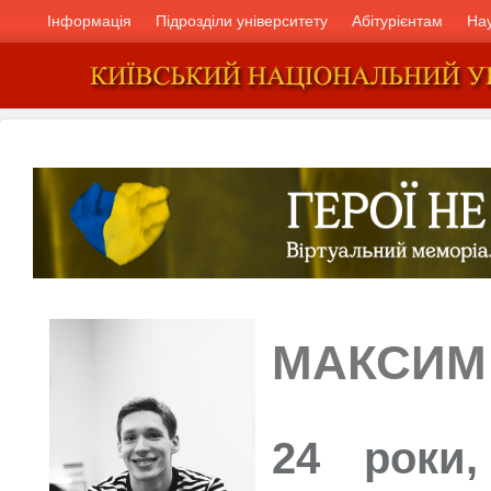
Інформація
Підрозділи університету
Абітурієнтам
На
МАКСИМ
24 роки,