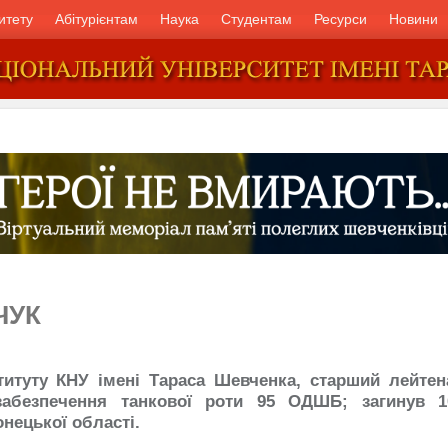
итету
Абітурієнтам
Наука
Студентам
Ресурси
Новини
ЧУК
титуту КНУ імені Тараса Шевченка, старший лейтен
 забезпечення танкової роти 95 ОДШБ; загинув 1
нецької області.