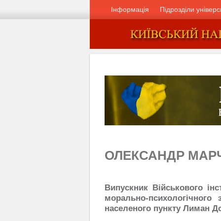
Інформація
Підрозділи універс
ОЛЕКСАНДР МАР
Випускник Військового інс
морально-психологічного
населеного пункту Лиман До