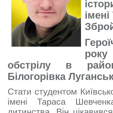
істо
імені
Зброй
Герої
року 
обстрілу в райо
Білогорівка Луганськ
Стати студентом Київсько
імені Тараса Шевчен
дитинства. Він цікавивс