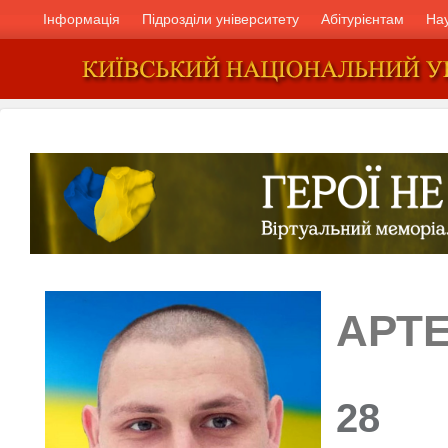
Інформація
Підрозділи університету
Абітурієнтам
На
АРТ
28 