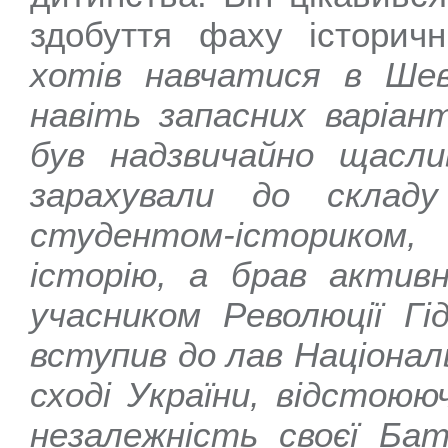
здобуття фаху історич
хотів навчатися в Шев
навіть запасних варіант
був надзвичайно щасли
зарахували до склад
студентом-істориком
історію, а брав активн
учасником Революції Гі
вступив до лав Національ
сході України, відстоюю
незалежність своєї Бат