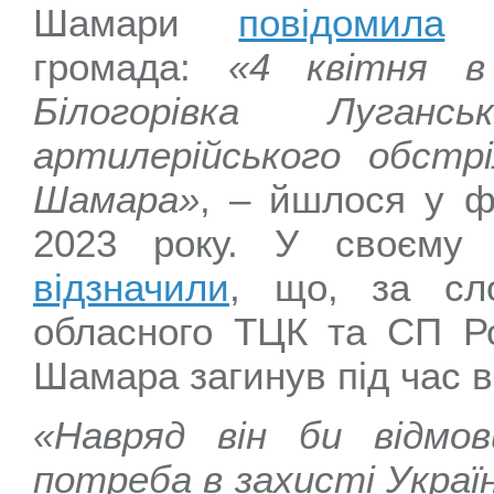
Шамари
повідомила
Пи
громада:
«4 квітня в
Білогорівка Луган
артилерійського обстр
Шамара»
, – йшлося у ф
2023 року. У своєму 
відзначили
, що, за сл
обласного ТЦК та СП Ро
Шамара загинув під час 
«Навряд він би відмов
потреба в захисті Україн