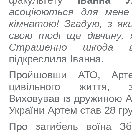
асоціюються для мен
кімнатою! Згадую, з як
свою тоді ще дівчину,
Страшенно шкода в
підкреслила Іванна.
Пройшовши АТО, Арт
цивільного життя, з
Виховував із дружиною А
України Артем став 28 гру
Про загибель воїна З