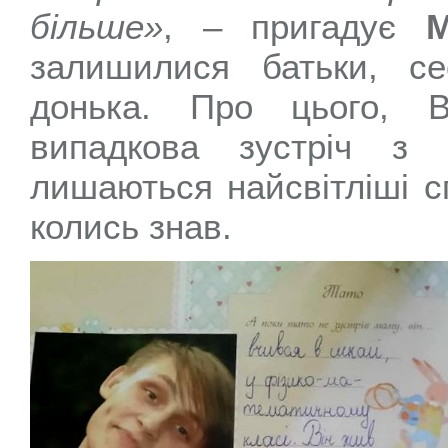
більше»
, – пригадує
М
залишилися батьки, с
донька. Про цього, В
випадкова зустріч з
лишаються найсвітліші сп
колись знав.