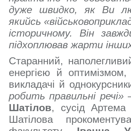
дуже швидко, як Ви л
якийсь «військовоприкла
історичному. Він завж
підхоплював жарти інши
Старанний, наполегливи
енергією й оптимізмом,
викладачі й однокурсник
робить правильні речі»
Шатілов
, сусід Артема
Шатілова прокоментув
факультету
Іванна У