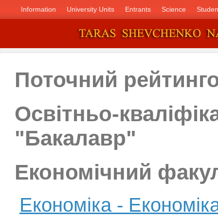
Information
University Units
Entrants
Science
Studen
Поточний рейтинг
Освітньо-кваліфік
"Бакалавр"
Економічний факу
Економіка - Економіка