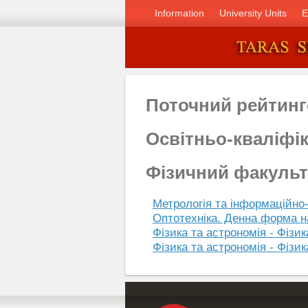
Information
University Units
E
Поточний рейтинг
Освітньо-кваліфі
Фізичний факульт
Метрологія та інформаційно-
Оптотехніка. Денна форма н
Фізика та астрономія - Фізи
Фізика та астрономія - Фізи