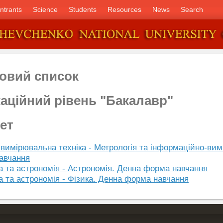
ntrants
Science
Students
Resources
News
Search
овий список
каційний рівень "Бакалавр"
ет
вимірювальна техніка - Метрологія та інформаційно-вим
авчання
ка та астрономія - Астрономія. Денна форма навчання
ка та астрономія - Фізика. Денна форма навчання