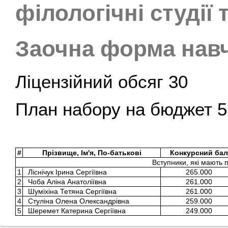
філологічні студії
Заочна форма нав
Ліцензійний обсяг 30
План набору на бюджет 5
#
Прізвище, Ім'я, По-батькові
Конкурсний бал
Вступники, які мають 
1
Ліснічук Ірина Сергіївна
265.000
2
Чоба Аліна Анатоліївна
261.000
3
Шуміхіна Тетяна Сергіївна
261.000
4
Стуліна Олена Олександрівна
259.000
5
Шеремет Катерина Сергіївна
249.000