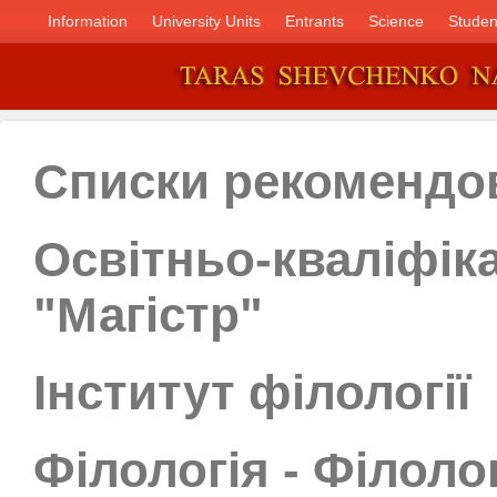
Information
University Units
Entrants
Science
Studen
Списки рекомендо
Освітньо-кваліфік
"Магістр"
Інститут філології
Філологія - Філолог