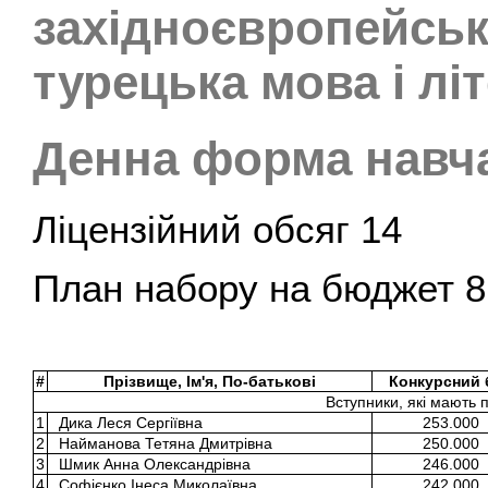
західноєвропейськ
турецька мова і лі
Денна форма навч
Ліцензійний обсяг 14
План набору на бюджет 8
#
Прізвище, Ім'я, По-батькові
Конкурсний 
Вступники, які мають 
1
Дика Леся Сергіївна
253.000
2
Найманова Тетяна Дмитрівна
250.000
3
Шмик Анна Олександрівна
246.000
4
Софієнко Інеса Миколаївна
242.000