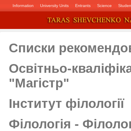
Information
University Units
Entrants
Science
Studen
Списки рекомендо
Освітньо-кваліфік
"Магістр"
Інститут філології
Філологія - Філолог