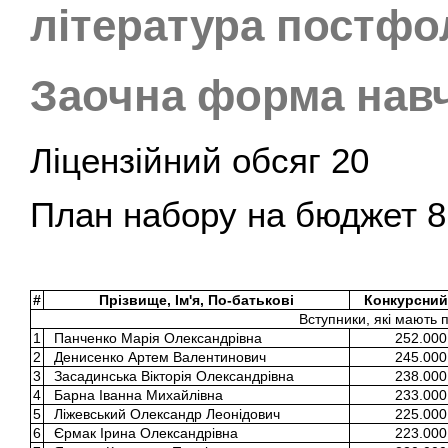
література постф
Заочна форма нав
Ліцензійний обсяг 20
План набору на бюджет 8
#
Прізвище, Ім'я, По-батькові
Конкурсний
Вступники, які мають 
1
Панченко Марія Олександрівна
252.000
2
Денисенко Артем Валентинович
245.000
3
Засадинська Вікторія Олександрівна
238.000
4
Барна Іванна Михайлівна
233.000
5
Ліжевський Олександр Леонідович
225.000
6
Єрмак Ірина Олександрівна
223.000