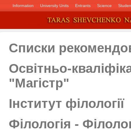
Information
University Units
Entrants
Science
Studen
Списки рекомендо
Освітньо-кваліфік
"Магістр"
Інститут філології
Філологія - Філолог