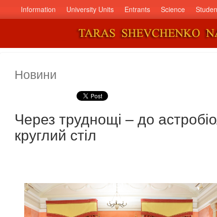
Information
University Units
Entrants
Science
Studen
Новини
Через труднощі – до астробіо
круглий стіл