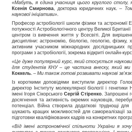
«Мабуть, я єдина учасниця цього круглого столу, я
Ксенія Смирнова
, докторка юридичних наук. –
То
наукової ініціативи»
.
Професор астробіології школи фізики та астрономії 
потужності Астробіологічного центру Великої Британії 
центром із вивчення життя у Всесвіті. Для виріше
дисципліни: астрономію, біологію, геологію, фізику, 
активним учасником міжнародних дослідницьких пр
програми з астробіології, зокрема відкриті онлайн-курс
«Це дуже популярний курс, який стосується наукови
для студентів КНУ – це частина внеску, який ми
Коккель
. –
Ми також готові розвивати наукові зв’язки
Із короткими доповідями виступили директор Голо
директор Інституту молекулярної біології і генетик
імені Ігоря Сікорського
Сергій Стіренко
. Запрошені г
досягнення та активність окремих науковців, перебу
потенціал. Війна створила додаткові труднощі для 
шукають кращих можливостей для самореалізації за
підготовки кваліфікованих кадрів на конкретних програ
«Від імені астрономічної спільноти України я хо