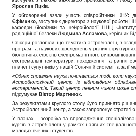
виступає з такою важливою пропозицією. І тому 
Ярослав Яцків
.
У обговоренні взяли участь співробітники КНУ: д
Єфіменко
, заступник директора з наукової роботи Н
кафедри біофізики та нейробіології ННЦ «Інстит
радіаційної безпеки
Людмила Асламова
, керівник В
Спікери розповіли, що тематика астробіології, з огляд
програм та наукових досліджень у різних структурни
біологічних ефектів електромагнітного випромінювання
екстремальні температури; походження та рання ев
планет і супутників у нашій Сонячній системі та за її 
«Однак справжня наука починається тоді, коли нау
Астробіологічний центр із відповідним обладн
експериментів. Такий центр певним чином може сп
підсумував
Віктор Мартинюк
.
За результатами круглого столу було прийнято ріше
Астробіологічний центр, а також запропонує стратегію й
У планах – розробка та впровадження спеціалізовани
курсів з астробіології у рамках наявних спеціальност
молодих вчених і студентів.