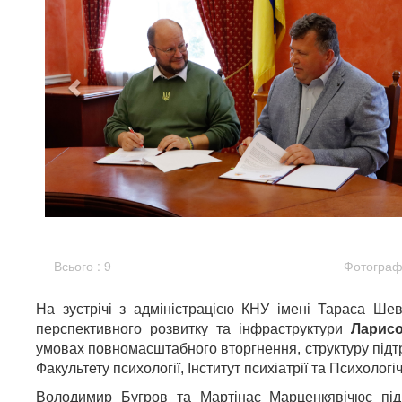
Всього : 9
Фотографі
На зустрічі з адміністрацією КНУ імені Тараса Ш
перспективного розвитку та інфраструктури
Ларис
умовах повномасштабного вторгнення, структуру підтр
Факультету психології, Інститут психіатрії та Психологі
Володимир Бугров та Мартінас Марценкявічюс під