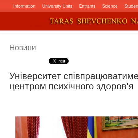
Information
University Units
Entrants
Science
Studen
Новини
Університет співпрацюватиме
центром психічного здоров'я