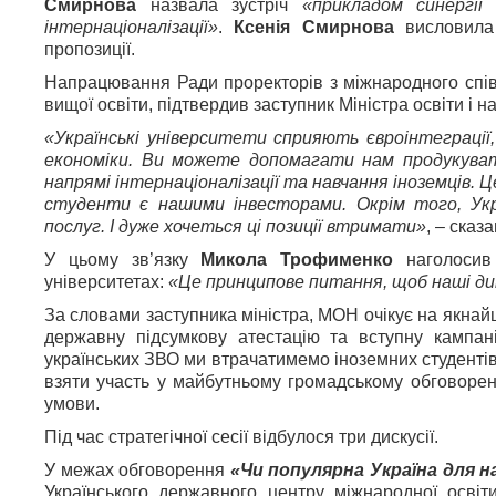
Смирнова
назвала зустріч
«прикладом синергії
інтернаціоналізації»
.
Ксенія Смирнова
висловила 
пропозиції.
Напрацювання Ради проректорів з міжнародного спів
вищої освіти, підтвердив заступник Міністра освіти і н
«Українські університети сприяють євроінтеграції,
економіки. Ви можете допомагати нам продукуват
напрямі інтернаціоналізації та навчання іноземців. Ц
студенти є нашими інвесторами. Окрім того, Укр
послуг. І дуже хочеться ці позиції втримати»
, – сказ
У цьому зв’язку
Микола Трофименко
наголосив 
університетах:
«Це принципове питання, щоб наші ди
За словами заступника міністра, МОН очікує на як
державну підсумкову атестацію та вступну кампані
українських ЗВО ми втрачатимемо іноземних студенті
взяти участь у майбутньому громадському обговоренн
умови.
Під час стратегічної сесії відбулося три дискусії.
У межах обговорення
«Чи популярна Україна для н
Українського державного центру міжнародної осв