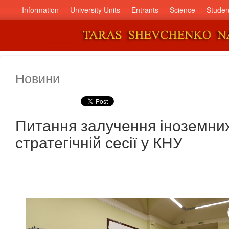
Information
University Units
Entrants
Science
Studen
Новини
Питання залучення іноземних
стратегічній сесії у КНУ