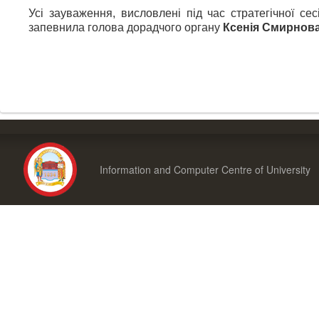
Усі зауваження, висловлені під час стратегічної сес
запевнила голова дорадчого органу
Ксенія Смирнов
Information and Computer Centre of University