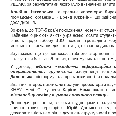
УДЦМО, за результатами якого було визначено запити 
Альбіна Цятковська
, генеральна директорка Дире
громадської організації «Бренд Юкрейн», що здійсн
дослідження.
Зокрема, до TOP-5 країн походження іноземних студент
Найвище оцінюють якість української освіти студенти 
рішень щодо вибору ЗВО іноземні громадяни керую
можливість навчання для іноземців, визнання дипломів
Зауважимо, що до повномасштабного вторгнення в Ук
налічується близько 20 тисяч, причому чимало іноземц
У доповіді
«Єдина міжвідомча інформаційна 
оперативність, зручність»
заступниця гендир
Далевська
поінформувала про можливості та подаль
Значний інтерес викликали виступи проректора з наук
ХНЕУ імені С. Кузнеця
Каріни Немашкало
в ме
міжнародну освіту в умовах воєнного стану».
Доповідачі розповіли, з якими труднощами в залучен
прифронтових територіях.
Юрій Данько
серед пр
декларативність намірів, відсутність структурності в р