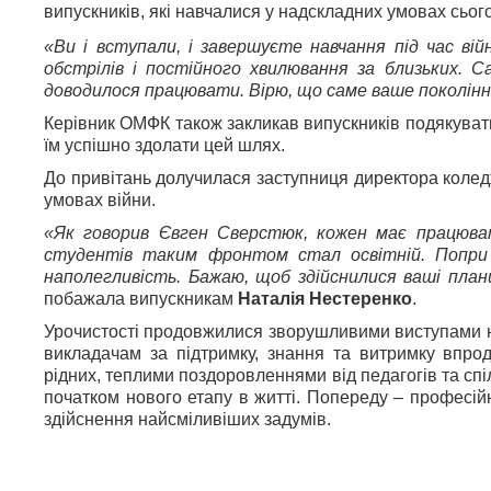
випускників, які навчалися у надскладних умовах сьог
«Ви і вступали, і завершуєте навчання під час ві
обстрілів і постійного хвилювання за близьких. 
доводилося працювати. Вірю, що саме ваше покоління
Керівник ОМФК також закликав випускників подякуват
їм успішно здолати цей шлях.
До привітань долучилася заступниця директора коле
умовах війни.
«Як говорив Євген Сверстюк, кожен має працюва
студентів таким фронтом стал освітній. Попри 
наполегливість. Бажаю, щоб здійснилися ваші плани
побажала випускникам
Наталія Нестеренко
.
Урочистості продовжилися зворушливими виступами но
викладачам за підтримку, знання та витримку впро
рідних, теплими поздоровленнями від педагогів та спі
початком нового етапу в житті. Попереду – професій
здійснення найсміливіших задумів.