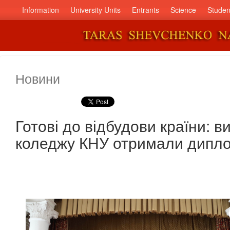
Information
University Units
Entrants
Science
Studen
Новини
Готові до відбудови країни: 
коледжу КНУ отримали дипл