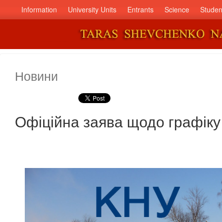
Information
University Units
Entrants
Science
Studen
Новини
Офіційна заява щодо графіку