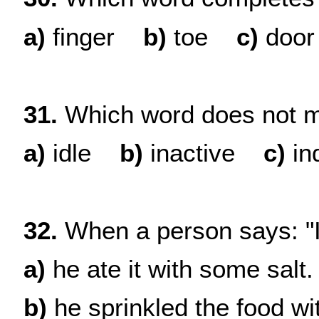
a
)
finger
b
)
toe
c
)
door
31.
Which word does not m
a
)
idle
b
)
inactive
c
)
in
32.
When a person says: "I 
a
)
he ate it with some salt.
b
)
he sprinkled the food wit