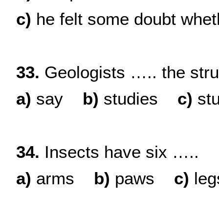
c
)
he felt some doubt wheth
33.
Geologists ….. the stru
a)
say
b
)
studies
c
)
st
34.
Insects have six …..
a)
arms
b
)
paws
c
)
leg