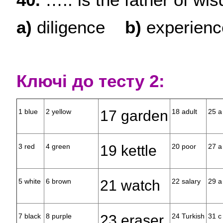
a)
diligence
b)
experienc
Ключі до тесту 2:
1 blue
2 yellow
17 garden
18 adult
25 a
3 red
4 green
19 kettle
20 poor
27 a
5 white
6 brown
21 watch
22 salary
29 a
7 black
8 purple
23 eraser
24 Turkish
31 c