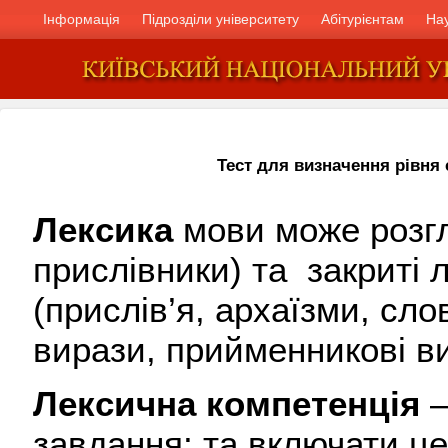
Інформація
Підрозділи університету
Абітурієнтам
На
Тест для визначення рівня
Лексика
мови може розгл
прислівники) та закриті ле
(прислів’я, архаїзми, сл
вирази, прийменникові в
Лексична компетенція
–
завдання; та включати ц