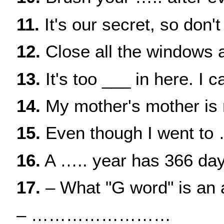
11.
It's our secret, so don't
12.
Close all the windows a
13.
It's too ___ in here. I c
14.
My mother's mother is
15.
Even though I went to ….
16.
A ….. year has 366 day
17.
– What "G word" is an
– ……………………