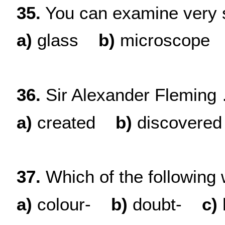
35.
You can examine very s
a)
glass
b
)
microscope
36.
Sir Alexander Fleming …
a)
created
b
)
discovered
37.
Which of the following 
a
)
colour-
b
)
doubt-
c
)