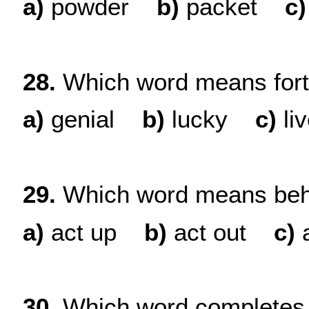
a)
powder
b
)
packet
c
)
28.
Which word means for
a
)
genial
b
)
lucky
c
)
liv
29.
Which word means beh
a
)
act up
b
)
act out
c
)
a
30.
Which word completes t