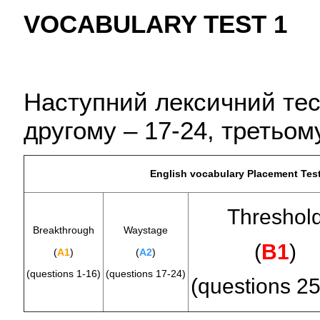
VOCABULARY TEST 1
Наступний лексичний тест
другому – 17-24, третьом
English
vocabulary
Placement Tes
Threshol
Breakthrough
Waystage
(
В1
)
(
А1
)
(
A2
)
(questions 1-16)
(questions 17-24)
(questions 25