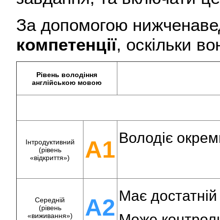
За допомогою нижченавед
компетенції
, оскільки в
Рівень володіння
англійською мовою
Володіє окрем
A1
Інтродуктивний
(рівень
«відкриття»)
Має достатній 
A2
Середній
(рівень
Може контролю
«виживання»)