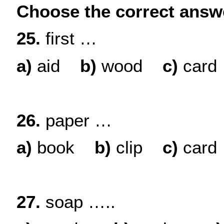
Choose the correct answe
25.
first …
a)
aid
b
)
wood
c)
card
26.
paper …
a)
book
b
)
clip
c
)
card
27.
soap …..