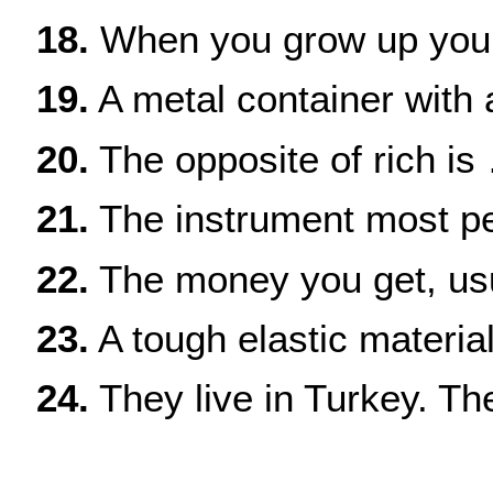
18.
When you grow up yo
19.
A metal container with 
20.
The opposite of rich is
21.
The instrument most peo
22.
The money you get, usua
23.
A tough elastic materia
24.
They live in
Turkey
. Th