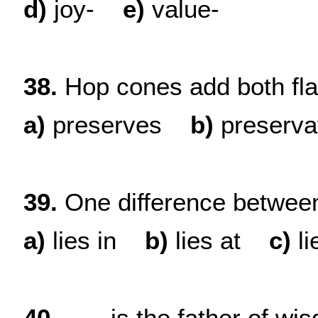
d
)
joy-
e
)
value-
38.
Hop cones add both fla
a
)
preserves
b)
preserva
39.
One difference between 
a)
lies in
b)
lies at
c)
li
40.
….. is the father of wi