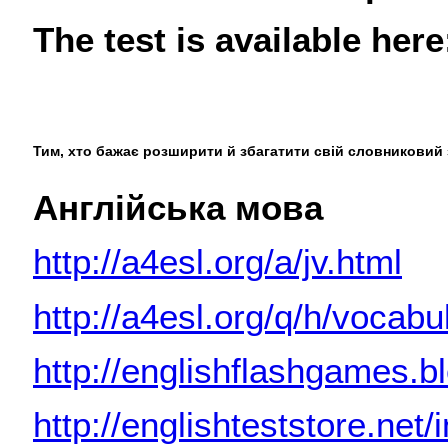
The test is available here
Тим, хто
бажає
розширити
й збагатити
свій
словниковий
Англійська мова
http://a4esl.org/a/jv.html
http://a4esl.org/q/h/vocabu
http://englishflashgames.b
http://englishteststore.n