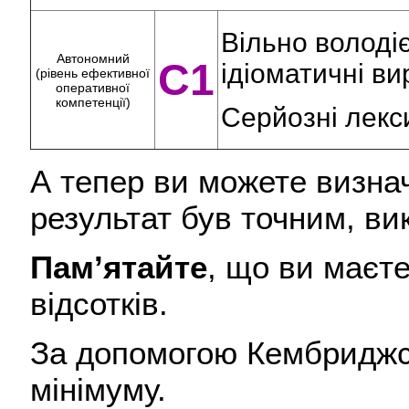
Вільно володі
Автономний
C1
ідіоматичні ви
(рівень ефективної
оперативної
компетенції)
Серйозні лекс
А тепер ви можете визна
результат був точним, в
Пам
’ятайте
, що ви маєт
відсотків.
За допомогою Кембриджськ
мінімуму.