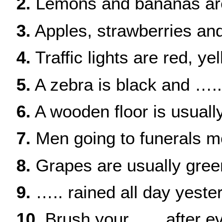
2.
Lemons and bananas are
3.
Apples, strawberries and
4.
Traffic lights are red, y
5.
A zebra is black and …..
6.
A wooden floor is usuall
7.
Men going to funerals mo
8.
Grapes are usually gree
9.
….. rained all day yeste
10.
Brush your ….. after e