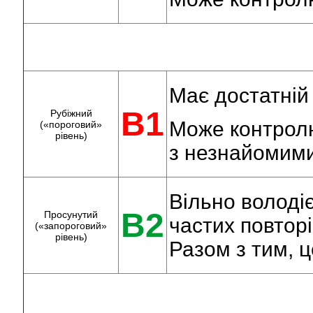
Має достатній
B1
Рубіжний
Може контролю
(«пороговий»
рівень)
з незнайомими
Вільно володі
B2
Просунутий
частих повтор
(«запороговий»
рівень)
Разом з тим, 