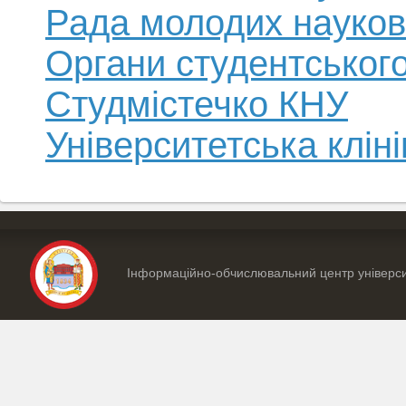
Рада молодих науков
Органи студентськог
Студмістечко КНУ
Університетська кліні
Інформаційно-обчислювальний центр універс