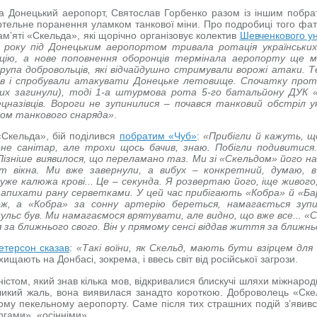
за Донецький аеропорт, Святослав Горбенко разом із іншим побр
тельне поранення уламком танкової міни. Про подробиці того фат
м’яті «Скельда», які щорічно організовує колектив
Шевченкового ун
 року під Донецьким аеропортом тривала ротація українських
тацію, а нове поповнення оборонців термінала аеропорту ще 
група добровольців, які відчайдушно стримували ворожі атаки.
їнів і спробували атакувати Донецьке летовище. Спочатку про
 них загинули), тоді 1-а штурмова рота 5-го батальйону ДУК «
цназівців. Вороги не зупинилися – почався танковий обстріл у
ком танкового снаряда»
.
«Скельда», бій поділився
побратим «Чуб»
:
«Прибігли й кажуть, щ
не санітар, але трохи щось бачив, знаю. Побігли подивитися.
Пізніше виявилося, що переламано таз. Ми зі «Скельдом» його на
т вікна. Ми вже завернули, а вибух – конкретний, думаю, в
уже калюжа крові... Це – секунда. Я розвертаю його, іще живог
апихати рану серветками. У цей час прибігають «Кобра» й «Бар
ж, а «Кобра» за сонну артерію береться, намагається зупи
ульс був. Ми намагаємося врятувати, але видно, що вже все... «
 за ближнього свого. Він у прямому сенсі віддав життя за ближн
етерсон сказав
:
«Такі воїни, як Скельд, мають бути взірцем для
ахищають на Донбасі, зокрема, і ввесь світ від російської загрози.
стом, який знав кілька мов, відкривалися блискучі шляхи міжнародн
ликий жаль, вона виявилася занадто короткою. Доброволець «Ске
му пекельному аеропорту. Саме після тих страшних подій з’явився
ами», «осінніми»...