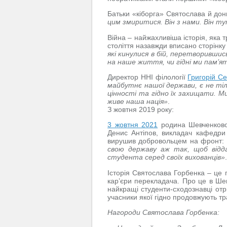
Батьки «кіборга» Святослава й дон
цим змиритися. Він з нами. Він т
Війна – найжахливіша історія, яка т
століття назавжди вписано сторінку
які кинулися в бій, перетворивши
на наше життя, чи гідні ми пам’ят
Директор ННІ філології
Григорій С
майбутнє нашої держави, є не тіл
цінності та гідно їх захищати. М
живе наша нація»
.
З жовтня 2019 року:
3 жовтня 2021
родина Шевченкового
Денис Антіпов, викладач кафедри м
вирушив добровольцем на фронт:
свою державу аж так, щоб відд
студента серед своїх вихованців»
Історія Святослава Горбенка – це 
кар’єри перекладача. Про це в Шев
найкращі студенти-сходознавці отр
учасники якої гідно продовжують тр
Нагороди Святослава Горбенка: