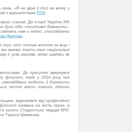
ь сина.
«Я не вірю й досі не можу з
ові з журналістами
ТСН
.
ров і сльози. До історії України ХХІ
ни були ніби «коштовні діаманти»,
 світять нам з небес, споглядаючи
др Надтока
.
і тих, хто поклав життя за мир і
о ми маємо знати наші національні
ву й усім героям, адже завдяки їм
вятослава. До присутніх звернувся
ту філології, який у 2014 році теж
на самовіддано любити й боронити
ться честю мати такого гідного
ольцем, відмовився від професійної
ілології названа на честь героя, а
’я носить Студентська гвардія КНУ,
мені Тараса Шевченка.