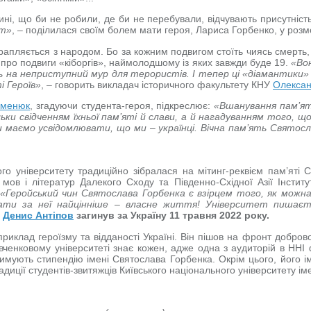
ині, що би не робили, де би не перебували, відчувають присутніст
ут»
, – поділилася своїм болем мати героя, Лариса Горбенко, у розм
рапляється з народом. Бо за кожним подвигом стоїть чиясь смерть, к
 про подвиги «кіборгів», наймолодшому із яких завжди буде 19.
«Во
сь на неприступний мур для терористів. І тепер ці «діамантики»
і Героїв»
, – говорить викладач історичного факультету КНУ
Олексан
еменюк
, згадуючи студента-героя, підкреслює:
«Вшанування пам’ят
ьки свідченням їхньої пам’яті й слави, а й нагадуванням того, щ
и маємо усвідомлювати, що ми – українці. Вічна пам’ять Святосла
 університету традиційно зібралася на мітинг-реквієм пам’яті С
ов і літератур Далекого Сходу та Південно-Східної Азії Інститу
«Геройський чин Святослава Горбенка є взірцем того, як мож
ати за неї найцінніше – власне життя! Університет пишає
.
Денис Антіпов
загинув за Україну 11 травня 2022 року.
приклад героїзму та відданості Україні. Він пішов на фронт добров
ченковому університеті знає кожен, адже одна з аудиторій в ННІ ф
имують стипендію імені Святослава Горбенка. Окрім цього, його ім
адиції студентів-звитяжців Київського національного університету і