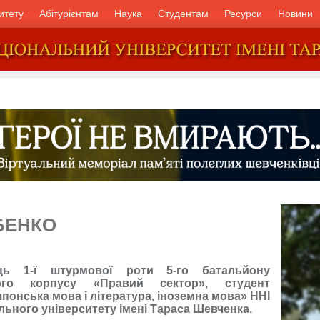
итету
Абітурієнтам
Наука
Студентам
Ресурси
Новини
БЕНКО
ць 1-ї штурмової роти 5-го батальйону
кого корпусу «Правий сектор», студент
понська мова і література, іноземна мова» ННІ
льного університету імені Тараса Шевченка.