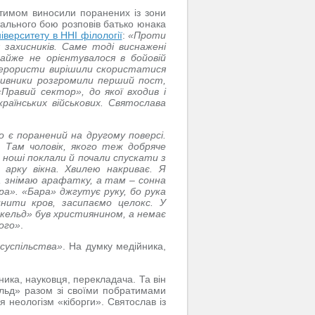
атимом виносили поранених із зони
ального бою розповів батько юнака
іверситету в ННІ філології
:
«Проти
 захисників. Саме тоді виснажені
майже не орієнтувалося в бойовій
 Терористи вирішили скористатися
тивники розгромили перший пост,
Правий сектор», до якої входив і
країнських військових. Святослава
о є поранений на другому поверсі.
 Там чоловік, якого теж добряче
 ноші поклали й почали спускати з
 арку вікна. Хвилею накриває. Я
о, знімаю арафатку, а там – сонна
а». «Бара» джгутує руку, бо рука
нити кров, засипаємо целокс. У
Скельд» був християнином, а немає
ього»
.
 суспільства»
. На думку медійника,
ика, науковця, перекладача. Та він
льд» разом зі своїми побратимами
 неологізм «кіборги». Святослав із