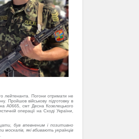
ого лейтенанта. Погони отримати не
ну. Пройшов військову підготовку в
ина А0665, смт Десна Козелецького
стичній операції на Сході України,
щати, був впевненим і позитивно
 москалів, які вбивають українців
.