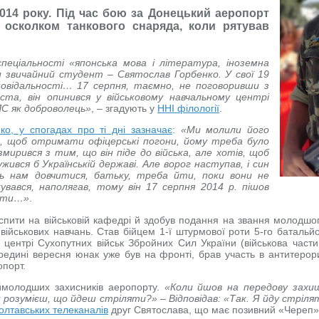
2014 року. Під час бою за Донецький аеропорт
 осколком танкового снаряда, коли рятував
пеціальності «японська мова і література, іноземна
би звичайний студент – Святослав Горбенко. У свої 19
дповідальності… 17 серпня, таємно, не поговоривши з
та, він опинився у військовому навчальному центрі
ПС як доброволець»
, – згадують у
ННІ філології
.
ко, у спогадах про ті дні зазначає
:
«Ми молили його
о, щоб отримати офіцерські погони, йому треба було
мирився з тим, що він піде до війська, але хотів, щоб
ужився б Українській державі. Але ворог наступав, і син
ть нам довчитися, батьку, треба йти, поки вони не
вався, наполягав, тому він 17 серпня 2014 р. пішов
нити…»
.
іспити на військовій кафедрі й здобув подання на звання молодш
військових навчань. Став бійцем 1-ї штурмової роти 5-го батальйо
 центрі Сухопутних військ Збройних Сил України (військова част
середині вересня юнак уже був на фронті, брав участь в антитерори
опорт.
ймолодших захисників аеропорту.
«Коли йшов на передову захи
озумієш, що йдеш стріляти?» – Відповідав: «Так. Я йду стріляти
олтавських телеканалів
друг Святослава, що має позивний «Череп»