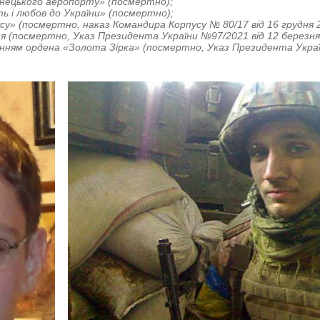
онецького аеропорту» (посмертно);
 і любов до України» (посмертно);
у» (посмертно, наказ Командира Корпусу № 80/17 від 16 грудня 2
я (посмертно, Указ Президента України №97/2021 від 12 березня 
єнням ордена «Золота Зірка» (посмертно, Указ Президента Украї