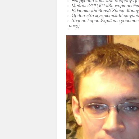
Нагрудний знак «За оборону Д
Медаль УПЦ КП «За жертовність
Відзнака «Бойовий Хрест Корпус
Орден «За мужність» ІІІ ступен
Звання Героя України з удосто
року)