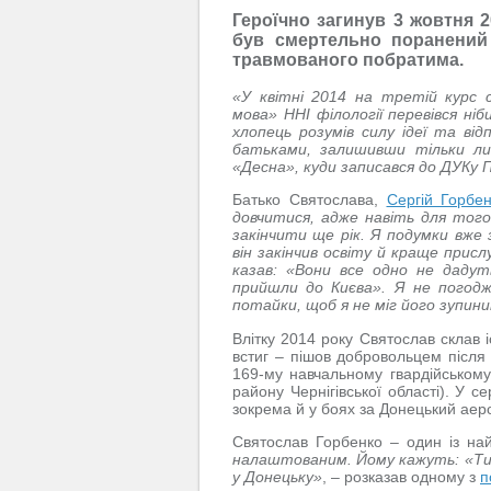
Героїчно загинув 3 жовтня 
був смертельно поранений
травмованого побратима.
«У квітні 2014 на третій курс с
мова» ННІ філології перевівся ні
хлопець розумів силу ідеї та ві
батьками, залишивши тільки лис
«Десна», куди записався до ДУКу 
Батько Святослава,
Сергій Горбен
довчитися, адже навіть для тог
закінчити ще рік. Я подумки вже з
він закінчив освіту й краще присл
казав: «Вони все одно не даду
прийшли до Києва». Я не погоджу
потайки, щоб я не міг його зупи
Влітку 2014 року Святослав склав 
встиг – пішов добровольцем після 
169-му навчальному гвардійському
району Чернігівської області). У 
зокрема й у боях за Донецький аер
Святослав Горбенко – один із на
налаштованим. Йому кажуть: «Ти р
у Донецьку»
, – розказав одному з
п