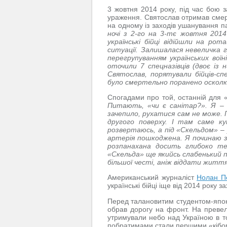
3 жовтня 2014 року, під час бою 
ураження. Святослав отримав смер
на одному із заходів ушанування па
ночі з 2-го на 3-тє жовтня 2014
українські бійці відійшли на ро
ситуації. Залишалася невеличка 
перегрупуванням українських во
оточили 7 спецназівців (двоє із
Святослав, порятували бійців-спе
було смертельно поранено оскол
Спогадами про той, останній для 
Питають, «чи є санітар?». Я – 
зачепило, рухатися сам не може. 
другого поверху. І там саме ку
розвертаюсь, а під «Скельдом» – 
артерія пошкоджена. Я починаю з
розпанахана досить глибоко те
«Скельда» ще якийсь слабенький п
більшої честі, аніж віддати життя
Американський журналіст
Нолан П
українські бійці іще від 2014 року з
Перед талановитим студентом-японі
обрав дорогу на фронт. На преве
утримували небо над Україною в то
побратимами стали першими «кіборг