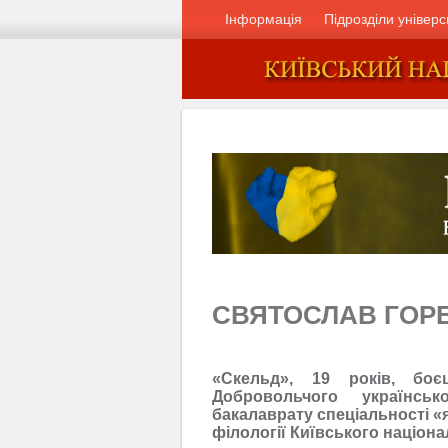
Інформація
Підрозділи універс
СВЯТОСЛАВ ГОР
«Скельд», 19 років, боє
Добровольчого українсь
бакалаврату спеціальності «я
філології Київського націона